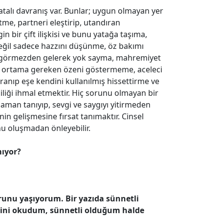
atalı davranış var. Bunlar; uygun olmayan yer
tme, part­neri eleştirip, utandıran
n bir çift ilişkisi ve bunu yatağa taşıma,
 değil sadece hazzını düşünme, öz bakımı
nı görmezden gelerek yok sayma, mahremi­yet
an ortama gereken özeni göstermeme, aceleci
ranıp eşe kendini kullanılmış hissettirme ve
iciliği ihmal etmektir. Hiç sorunu olmayan bir
 zaman tanıyıp, sevgi ve saygıyı yitirmeden
nin gelişmesine fırsat tanımaktır. Cinsel
nu oluşmadan önleyebilir.
ıyor?
unu yaşıyorum. Bir yazıda sünnetli
ğini okudum, sünnetli olduğum halde