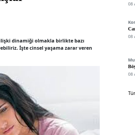
08 
Ko
Can
08 
lişki dinamiği olmakla birlikte bazı
biliriz. İşte cinsel yaşama zarar veren
Mu
Böy
08 
Tü