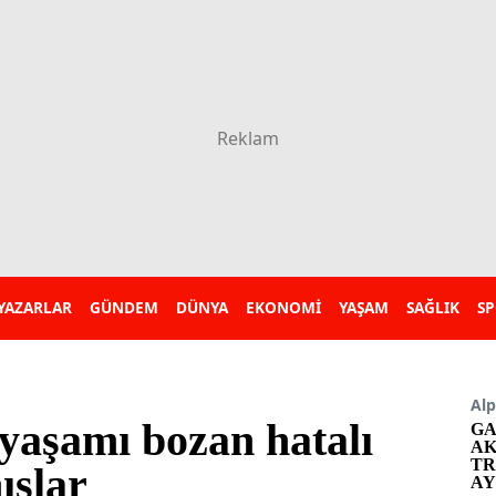
YAZARLAR
GÜNDEM
DÜNYA
EKONOMİ
YAŞAM
SAĞLIK
S
Alp
 yaşamı bozan hatalı
GA
AK
TR
ışlar
AY