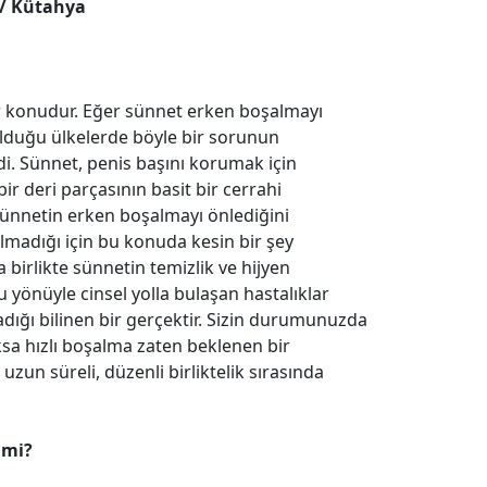
./ Kütahya
r konudur. Eğer sünnet erken boşalmayı
lduğu ülkelerde böyle bir sorunun
i. Sünnet, penis başını korumak için
r deri parçasının basit bir cerrahi
Sünne­tin erken boşalmayı önlediğini
olmadığı için bu konuda kesin bir şey
irlikte sünnetin temizlik ve hijyen
 yönüyle cinsel yolla bulaşan hastalıklar
ığı bilinen bir gerçektir. Sizin durumunuzda
oksa hızlı boşalma zaten beklenen bir
un süreli, düzenli birliktelik sırasında
 mi?