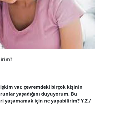
lirim?
ilişkim var, çevremdeki birçok kişinin
orun­lar yaşadığını duyuyorum. Bu
eri yaşamamak için ne yapabilirim? Y.Z./