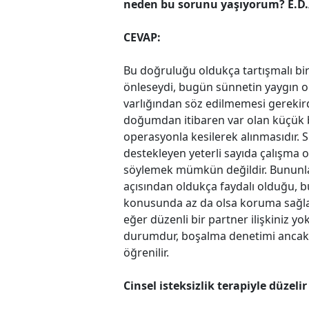
neden bu sorunu yaşıyorum? E.D
CEVAP:
Bu doğruluğu oldukça tartışmalı bi
önleseydi, bugün sünnetin yaygın o
varlığından söz edilmemesi gerekird
doğumdan itibaren var olan küçük bi
operasyonla kesilerek alınmasıdır. 
destekleyen yeterli sayıda çalışma 
söylemek mümkün değildir. Bununla b
açısından oldukça faydalı olduğu, bu
konusunda az da olsa koruma sağlad
eğer düzenli bir partner ilişkiniz y
durumdur, bo­şalma denetimi ancak uz
öğrenilir.
Cinsel isteksizlik
terapiyle düzelir