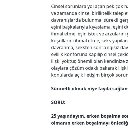
Cinsel sorunlara yol açan pek çok h
ve zamanda cinsel birliktelik talep e
davranışlarda bu­lunma, sürekli gergi
eşini başkalarıyla kıyasla­ma, eşini
ihmal etme, eşin istek ve arzuları
koşullarını ihmal etme, seks yapıl
davranma, seksten sonra ilgisiz dav
evli­lik konforuna kapılıp cinsel çek
ilişki yok­tur, önemli olan kendinize
olaylara çözüm odaklı bakarak ilişki
konularda açık iletişim birçok soru
Sünnetli olmak niye
fayda sağlam
SORU:
25 yaşındayım, erken boşalma sor
olmanın erken boşalmayı önledi