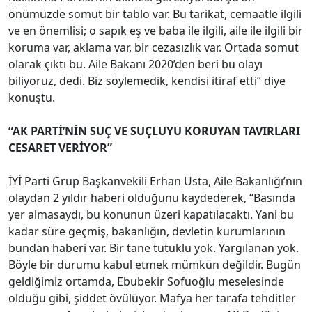
önümüzde somut bir tablo var. Bu tarikat, cemaatle ilgili
ve en önemlisi; o sapık eş ve baba ile ilgili, aile ile ilgili bir
koruma var, aklama var, bir cezasızlık var. Ortada somut
olarak çıktı bu. Aile Bakanı 2020’den beri bu olayı
biliyoruz, dedi. Biz söylemedik, kendisi itiraf etti” diye
konuştu.
“AK PARTİ’NİN SUÇ VE SUÇLUYU KORUYAN TAVIRLARI
CESARET VERİYOR”
İYİ Parti Grup Başkanvekili Erhan Usta, Aile Bakanlığı’nın
olaydan 2 yıldır haberi olduğunu kaydederek, “Basında
yer almasaydı, bu konunun üzeri kapatılacaktı. Yani bu
kadar süre geçmiş, bakanlığın, devletin kurumlarının
bundan haberi var. Bir tane tutuklu yok. Yargılanan yok.
Böyle bir durumu kabul etmek mümkün değildir. Bugün
geldiğimiz ortamda, Ebubekir Sofuoğlu meselesinde
olduğu gibi, şiddet övülüyor. Mafya her tarafa tehditler