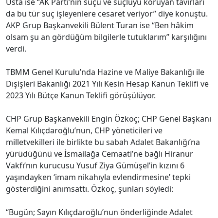
Usta ise “AK Parti’nin suçu ve suçluyu koruyan tavırları
da bu tür suç işleyenlere cesaret veriyor” diye konuştu.
AKP Grup Başkanvekili Bülent Turan ise “Ben hâkim
olsam şu an gördüğüm bilgilerle tutuklarım” karşılığını
verdi.
TBMM Genel Kurulu’nda Hazine ve Maliye Bakanlığı ile
Dışişleri Bakanlığı 2021 Yılı Kesin Hesap Kanun Teklifi ve
2023 Yılı Bütçe Kanun Teklifi görüşülüyor.
CHP Grup Başkanvekili Engin Özkoç; CHP Genel Başkanı
Kemal Kılıçdaroğlu’nun, CHP yöneticileri ve
milletvekilleri ile birlikte bu sabah Adalet Bakanlığı’na
yürüdüğünü ve İsmailağa Cemaati’ne bağlı Hiranur
Vakfı’nın kurucusu Yusuf Ziya Gümüşel’in kızını 6
yaşındayken ‘imam nikahıyla evlendirmesine’ tepki
gösterdiğini anımsattı. Özkoç, şunları söyledi:
“Bugün; Sayın Kılıçdaroğlu’nun önderliğinde Adalet