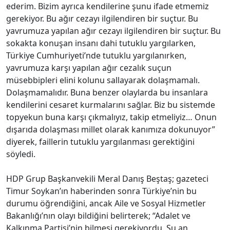
ederim. Bizim ayrıca kendilerine şunu ifade etmemiz
gerekiyor. Bu ağır cezayı ilgilendiren bir suçtur. Bu
yavrumuza yapılan ağır cezayı ilgilendiren bir suçtur. Bu
sokakta konuşan insanı dahi tutuklu yargılarken,
Türkiye Cumhuriyeti’nde tutuklu yargılanırken,
yavrumuza karşı yapılan ağır cezalık suçun
müsebbipleri elini kolunu sallayarak dolaşmamalı.
Dolaşmamalıdır. Buna benzer olaylarda bu insanlara
kendilerini cesaret kurmalarını sağlar. Biz bu sistemde
topyekun buna karşı çıkmalıyız, takip etmeliyiz… Onun
dışarıda dolaşması millet olarak kanımıza dokunuyor”
diyerek, faillerin tutuklu yargılanması gerektiğini
söyledi.
HDP Grup Başkanvekili Meral Danış Beştaş; gazeteci
Timur Soykan’ın haberinden sonra Türkiye’nin bu
durumu öğrendiğini, ancak Aile ve Sosyal Hizmetler
Bakanlığı’nın olayı bildiğini belirterek; “Adalet ve
Kalkınma Partisi’nin bilmesi gerekiyordu. Şu an