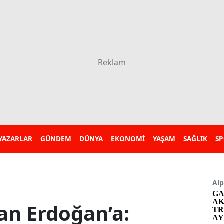
YAZARLAR
GÜNDEM
DÜNYA
EKONOMİ
YAŞAM
SAĞLIK
S
Alp
GA
AK
dan Erdoğan’a:
TR
AY