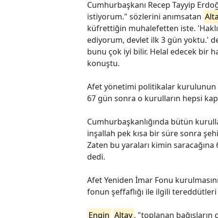
Cumhurbaşkanı Recep Tayyip Erdoğa
istiyorum." sözlerini anımsatan
Alt
küfrettiğin muhalefetten iste. 'Hakl
ediyorum, devlet ilk 3 gün yoktu.' 
bunu çok iyi bilir. Helal edecek bir
konuştu.
Afet yönetimi politikalar kurulunun
67 gün sonra o kurulların hepsi kapa
Cumhurbaşkanlığında bütün kurulla
inşallah pek kısa bir süre sonra şehi
Zaten bu yaraları kimin saracağına 
dedi.
Afet Yeniden İmar Fonu kurulmasın
fonun şeffaflığı ile ilgili tereddütle
Engin
Altay
, "toplanan bağışların ç