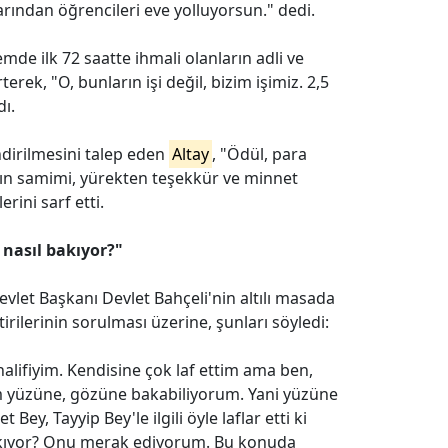
rından öğrencileri eve yolluyorsun." dedi.
emde ilk 72 saatte ihmali olanların adli ve
erek, "O, bunların işi değil, bizim işimiz. 2,5
dı.
dirilmesini talep eden
Altay
, "Ödül, para
atın samimi, yürekten teşekkür ve minnet
rini sarf etti.
 nasıl bakıyor?"
vlet Başkanı Devlet Bahçeli'nin altılı masada
irilerinin sorulması üzerine, şunları söyledi:
alifiyim. Kendisine çok laf ettim ama ben,
sam yüzüne, gözüne bakabiliyorum. Yani yüzüne
y, Tayyip Bey'le ilgili öyle laflar etti ki
bakıyor? Onu merak ediyorum. Bu konuda