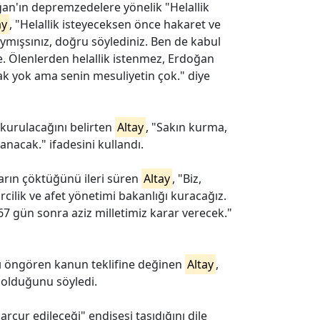
n'ın depremzedelere yönelik "Helallik
ay
, "Helallik isteyeceksen önce hakaret ve
ıymışsınız, doğru söylediniz. Ben de kabul
de. Ölenlerden helallik istenmez, Erdoğan
 hak yok ama senin mesuliyetin çok." diye
 kurulacağını belirten
Altay
, "Sakın kurma,
nacak." ifadesini kullandı.
rın çöktüğünü ileri süren
Altay
, "Biz,
rcilik ve afet yönetimi bakanlığı kuracağız.
67 gün sonra aziz milletimiz karar verecek."
ı öngören kanun teklifine değinen
Altay
,
ri olduğunu söyledi.
arçur edileceği" endişesi taşıdığını dile