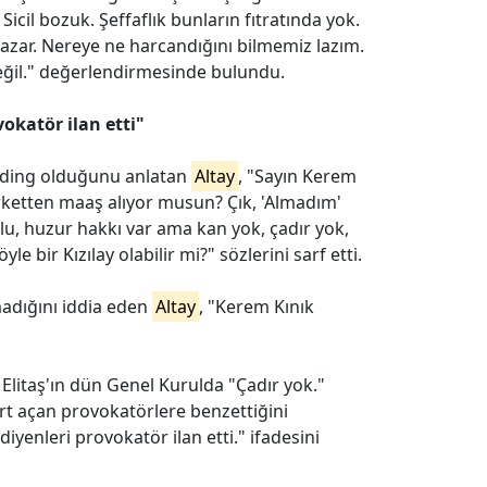
cil bozuk. Şeffaflık bunların fıtratında yok.
i yazar. Nereye ne harcandığını bilmemiz lazım.
eğil." değerlendirmesinde bulundu.
vokatör ilan etti"
holding olduğunu anlatan
Altay
, "Sayın Kerem
irketten maaş alıyor musun? Çık, 'Almadım'
u, huzur hakkı var ama kan yok, çadır yok,
e bir Kızılay olabilir mi?" sözlerini sarf etti.
adığını iddia eden
Altay
, "Kerem Kınık
Elitaş'ın dün Genel Kurulda "Çadır yok."
t açan provokatörlere benzettiğini
 diyenleri provokatör ilan etti." ifadesini