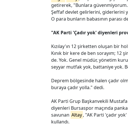
getirerek, "Bunlara güvenmiyorum. Si
Şeffaf devlet gelirlerini, giderlerin
O para bunların babasının parası d
"AK Parti 'Çadır yok' diyenleri pro
Kızılay'ın 12 şirketten oluşan bir 
Kınık bir kere de ben sorayım; 12 ş
de. Yok. Genel müdür, yönetim kurul
seyyar mutfak yok, battaniye yok. Böyl
Deprem bölgesinde halen çadır olm
buraya çadır yolla." dedi.
AK Parti Grup Başkanvekili Mustafa 
diyenleri Bursaspor maçında pankar
savunan
Altay
, "AK Parti 'çadır yok'
kullandı.