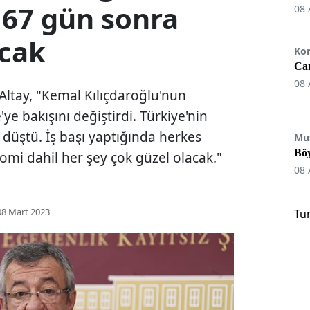
 67 gün sonra
08 
cak
Ko
Can
08 
Altay, "Kemal Kılıçdaroğlu'nun
ye bakışını değiştirdi. Türkiye'nin
 düştü. İş başı yaptığında herkes
Mu
Böy
omi dahil her şey çok güzel olacak."
08 
08 Mart 2023
Tü