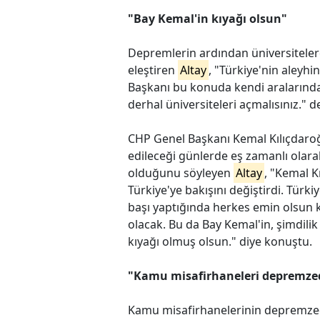
"Bay Kemal'in kıyağı olsun"
Depremlerin ardından üniversiteler
eleştiren
Altay
, "Türkiye'nin aleyhin
Başkanı bu konuda kendi aralarında
derhal üniversiteleri açmalısınız." d
CHP Genel Başkanı Kemal Kılıçdaro
edileceği günlerde eş zamanlı olar
olduğunu söyleyen
Altay
, "Kemal K
Türkiye'ye bakışını değiştirdi. Türki
başı yaptığında herkes emin olsun k
olacak. Bu da Bay Kemal'in, şimdilik 
kıyağı olmuş olsun." diye konuştu.
"Kamu misafirhaneleri depremzed
Kamu misafirhanelerinin depremzed