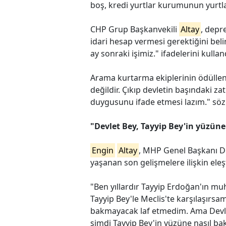
boş, kredi yurtlar kurumunun yurtla
CHP Grup Başkanvekili
Altay
, depr
idari hesap vermesi gerektiğini belirt
ay sonraki işimiz." ifadelerini kullan
Arama kurtarma ekiplerinin ödüllen
değildir. Çıkıp devletin başındaki z
duygusunu ifade etmesi lazım." sözle
"Devlet Bey, Tayyip Bey'in yüzüne
Engin
Altay
, MHP Genel Başkanı De
yaşanan son gelişmelere ilişkin eleşt
"Ben yıllardır Tayyip Erdoğan'ın muh
Tayyip Bey'le Meclis'te karşılaşır
bakmayacak laf etmedim. Ama Devlet Be
şimdi Tayyip Bey'in yüzüne nasıl 