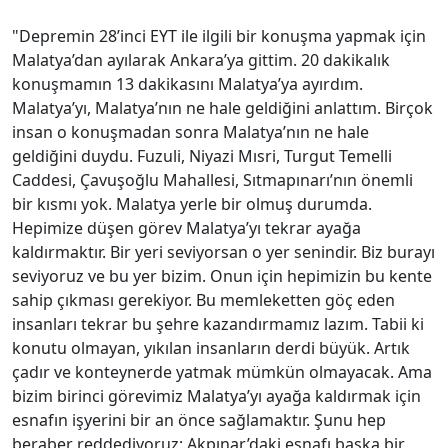
"Depremin 28’inci EYT ile ilgili bir konuşma yapmak için
Malatya’dan ayılarak Ankara’ya gittim. 20 dakikalık
konuşmamın 13 dakikasını Malatya’ya ayırdım.
Malatya’yı, Malatya’nın ne hale geldiğini anlattım. Birçok
insan o konuşmadan sonra Malatya’nın ne hale
geldiğini duydu. Fuzuli, Niyazi Mısri, Turgut Temelli
Caddesi, Çavuşoğlu Mahallesi, Sıtmapınarı’nın önemli
bir kısmı yok. Malatya yerle bir olmuş durumda.
Hepimize düşen görev Malatya’yı tekrar ayağa
kaldırmaktır. Bir yeri seviyorsan o yer senindir. Biz burayı
seviyoruz ve bu yer bizim. Onun için hepimizin bu kente
sahip çıkması gerekiyor. Bu memleketten göç eden
insanları tekrar bu şehre kazandırmamız lazım. Tabii ki
konutu olmayan, yıkılan insanların derdi büyük. Artık
çadır ve konteynerde yatmak mümkün olmayacak. Ama
bizim birinci görevimiz Malatya’yı ayağa kaldırmak için
esnafın işyerini bir an önce sağlamaktır. Şunu hep
beraber reddediyoruz; Akpınar’daki esnafı başka bir