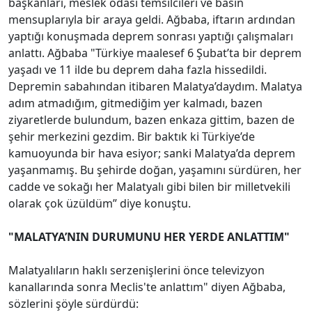
başkanları, meslek odası temsilcileri ve basın
mensuplarıyla bir araya geldi. Ağbaba, iftarın ardından
yaptığı konuşmada deprem sonrası yaptığı çalışmaları
anlattı. Ağbaba "Türkiye maalesef 6 Şubat’ta bir deprem
yaşadı ve 11 ilde bu deprem daha fazla hissedildi.
Depremin sabahından itibaren Malatya’daydım. Malatya
adım atmadığım, gitmediğim yer kalmadı, bazen
ziyaretlerde bulundum, bazen enkaza gittim, bazen de
şehir merkezini gezdim. Bir baktık ki Türkiye’de
kamuoyunda bir hava esiyor; sanki Malatya’da deprem
yaşanmamış. Bu şehirde doğan, yaşamını sürdüren, her
cadde ve sokağı her Malatyalı gibi bilen bir milletvekili
olarak çok üzüldüm” diye konuştu.
"MALATYA’NIN DURUMUNU HER YERDE ANLATTIM"
Malatyalıların haklı serzenişlerini önce televizyon
kanallarında sonra Meclis'te anlattım" diyen Ağbaba,
sözlerini şöyle sürdürdü: