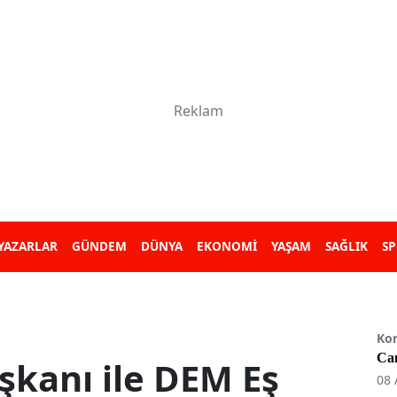
YAZARLAR
GÜNDEM
DÜNYA
EKONOMİ
YAŞAM
SAĞLIK
S
Ko
Can
şkanı ile DEM Eş
08 