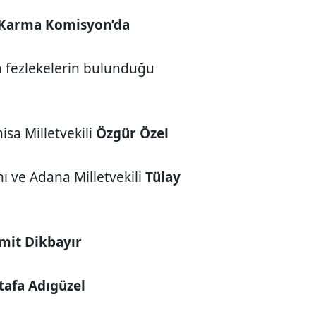
ke Karma Komisyon’da
 fezlekelerin bulunduğu
sa Milletvekili
Özgür Özel
ı ve Adana Milletvekili
Tülay
mit Dikbayır
afa Adıgüzel