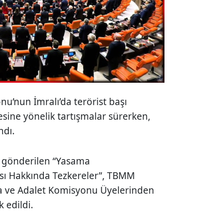
nu’nun İmralı’da terörist başı
esine yönelik tartışmalar sürerken,
ndı.
 gönderilen “Yasama
sı Hakkında Tezkereler”, TBMM
sa ve Adalet Komisyonu Üyelerinden
 edildi.