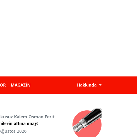
POR
MAGAZİN
Hakkında
rkusuz Kalem Osman Ferit
ilerin affına onay!
Ağustos 2026