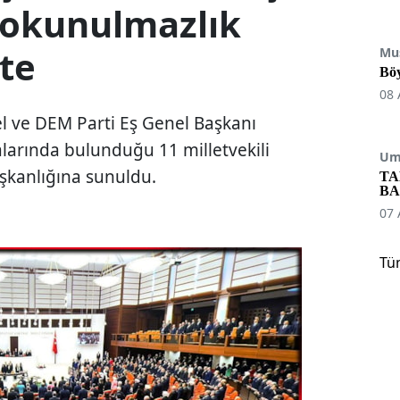
dokunulmazlık
'te
Mu
Böy
08 
 ve DEM Parti Eş Genel Başkanı
alarında bulunduğu 11 milletvekili
Umu
şkanlığına sunuldu.
TA
BA
07 
Tü