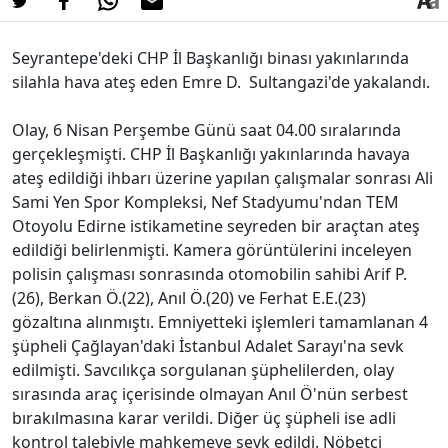
Seyrantepe'deki CHP İl Başkanlığı binası yakınlarında
silahla hava ateş eden Emre D. Sultangazi'de yakalandı.
Olay, 6 Nisan Perşembe Günü saat 04.00 sıralarında
gerçekleşmişti. CHP İl Başkanlığı yakınlarında havaya
ateş edildiği ihbarı üzerine yapılan çalışmalar sonrası Ali
Sami Yen Spor Kompleksi, Nef Stadyumu'ndan TEM
Otoyolu Edirne istikametine seyreden bir araçtan ateş
edildiği belirlenmişti. Kamera görüntülerini inceleyen
polisin çalışması sonrasında otomobilin sahibi Arif P.
(26), Berkan Ö.(22), Anıl Ö.(20) ve Ferhat E.E.(23)
gözaltına alınmıştı. Emniyetteki işlemleri tamamlanan 4
şüpheli Çağlayan'daki İstanbul Adalet Sarayı'na sevk
edilmişti. Savcılıkça sorgulanan şüphelilerden, olay
sırasında araç içerisinde olmayan Anıl Ö'nün serbest
bırakılmasına karar verildi. Diğer üç şüpheli ise adli
kontrol talebiyle mahkemeye sevk edildi. Nöbetçi