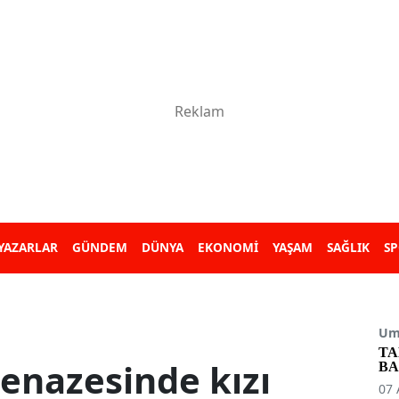
YAZARLAR
GÜNDEM
DÜNYA
EKONOMİ
YAŞAM
SAĞLIK
S
Umu
TA
cenazesinde kızı
BA
07 