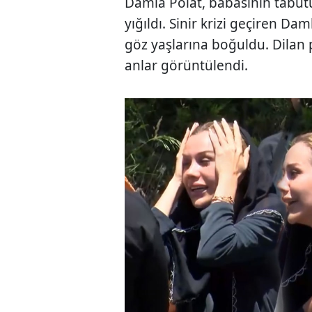
Damla Polat, babasının tabu
yığıldı. Sinir krizi geçiren D
göz yaşlarına boğuldu. Dilan p
anlar görüntülendi.