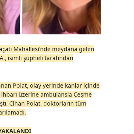
laçatı Mahallesi'nde meydana gelen
A., isimli şüpheli tarafından
anan Polat, olay yerinde kanlar içinde
in ihbarı üzerine ambulansla Çeşme
ştı. Cihan Polat, doktorların tüm
rılamadı.
 YAKALANDI