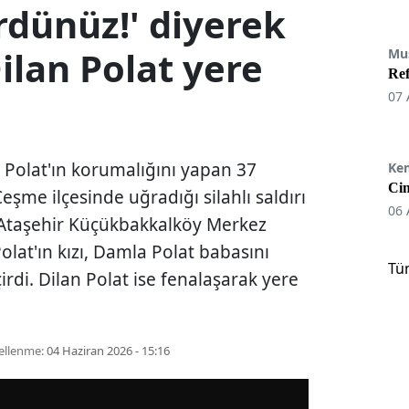
rdünüz!' diyerek
Dilan Polat yere
Mu
Re
07 
Polat'ın korumalığını yapan 37
Ke
Cin
eşme ilçesinde uğradığı silahlı saldırı
06 
 Ataşehir Küçükbakkalköy Merkez
Polat'ın kızı, Damla Polat babasını
Tü
irdi. Dilan Polat ise fenalaşarak yere
ellenme:
04 Haziran 2026 - 15:16