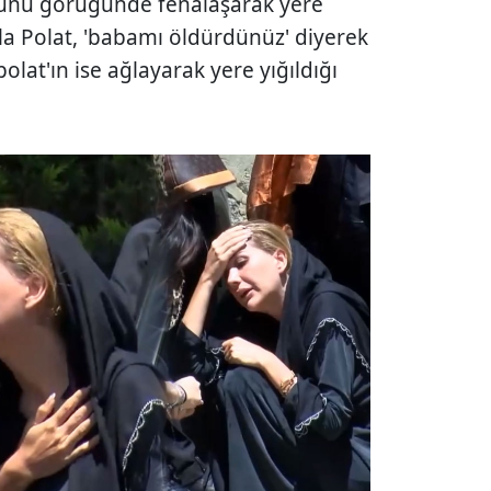
tunu görüğünde fenalaşarak yere
amla Polat, 'babamı öldürdünüz' diyerek
olat'ın ise ağlayarak yere yığıldığı