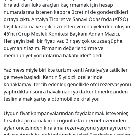
kiraladıkları lüks araçları kaçırmamak için hesap
numaralarına istenen kapora ücretini de gönderdikleri
ortaya çıktı. Antalya Ticaret ve Sanayi Odası'nda (ATSO)
taşıt kiralama ve ilgili hizmetleri veren üyelerden oluşan
46'ncı Grup Meslek Komitesi Başkanı Adnan Mazıcı, "
Her şeyin belli bir fiyatı var. Bir şey çok ucuzsa şüphe
duymanız lazım. Firmanın değerlendirme ve
memnuniyet yorumlarına bakabilirler" dedi.
Yaz mevsimiyle birlikte turizm kenti Antalya'ya tatilciler
gelmeye başladı. Kentin 5 yıldızlı otellerinde
konaklamayı tercih edenler, genellikle otel rezervasyonu
yaptırdıktan sonra havalimanı ya da kent merkezinden
teslim almak şartıyla otomobil de kiralıyor.
Uygun fiyat kampanyalarından faydalanmak isteyenler,
fırsatı kaçırmamak için çoğunlukla internet üzerinden
aylar öncesinden kiralama rezervasyonu yapmayı tercih
ediyor. Ancak bu noktada web siteleri üzerinden yapılan