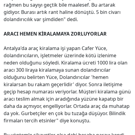
rağmen bu sayıyı geçtik bile maalesef. Bu artarak
gidiyor. Burası artık rant haline dönüştü. 5 bin civarı
dolandırıcılık var şimdiden" dedi.
ARACI HEMEN KİRALAMAYA ZORLUYORLAR
Antalya'da araç kiralama işi yapan Cafer Yüce,
dolandırıcıların, işletmeler üzerinde kötü izlenime
neden olduğunu söyledi. Kiralama ücreti 1000 lira olan
aracı 300 liraya kiralamaya sunan dolandırıcılar
olduğunu belirten Yüce, Dolandırıcılar 'hemen
kiralarsan bu rakam geçerlidir' diyor. Sonra iletişime
geçip hesap numarası veriyorlar. Müşteri kiralama günü
aracı teslim almak için aradığında yüzüne kapatıp bir
daha da açmıyor, engelliyorlar. Ortada araç da muhatap
da yok. Gurbetçiler en çok bu tuzağa düşüyor. Bilindik
firmaları tercih etsinler" diye konuştu.
Bu yöntemle şikayetler olsa dahi hesaba parayı kendi