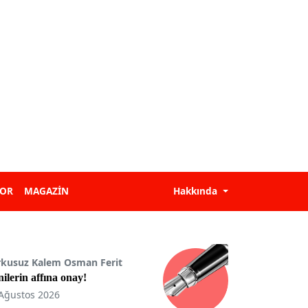
POR
MAGAZİN
Hakkında
rkusuz Kalem Osman Ferit
ilerin affına onay!
Ağustos 2026