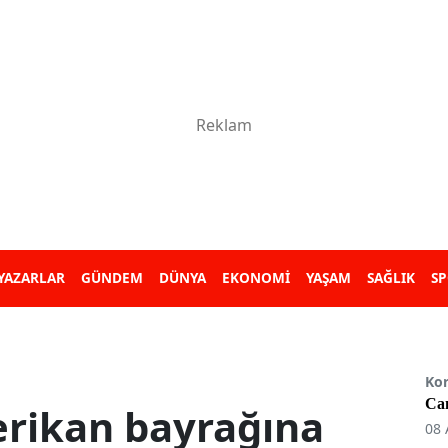
YAZARLAR
GÜNDEM
DÜNYA
EKONOMİ
YAŞAM
SAĞLIK
S
Ko
Can
rikan bayrağına
08 