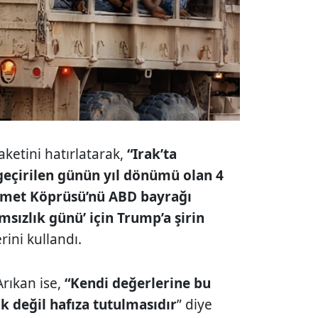
aketini hatırlatarak,
“Irak’ta
geçirilen günün yıl dönümü olan 4
hmet Köprüsü’nü ABD bayrağı
ımsızlık günü’ için Trump’a şirin
rini kullandı.
rıkan ise,
“Kendi değerlerine bu
 değil hafıza tutulmasıdır
” diye