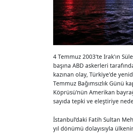
4 Temmuz 2003'te Irak'ın Sül
başına ABD askerleri tarafında
kazınan olay, Türkiye'de yen
Temmuz Bağımsızlık Günü ka
Köprüsü'nün Amerikan bayrağı 
sayıda tepki ve eleştiriye ned
İstanbul’daki Fatih Sultan Me
yıl dönümü dolayısıyla ülkeni