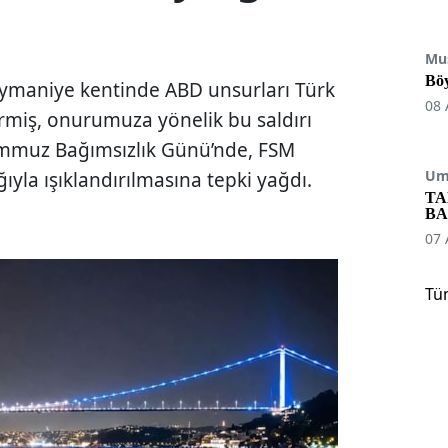
Mu
Böy
eymaniye kentinde ABD unsurları Türk
08 
irmiş, onurumuza yönelik bu saldırı
Temmuz Bağımsızlık Günü’nde, FSM
Umu
la ışıklandırılmasına tepki yağdı.
TA
BA
07 
Tü