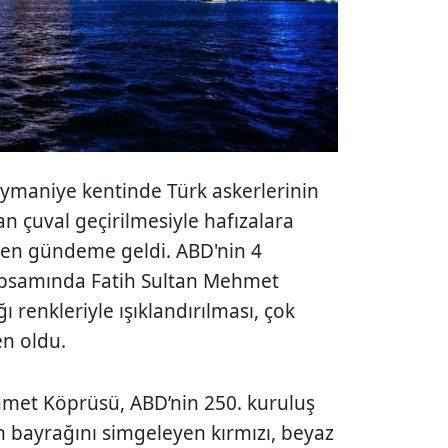
eymaniye kentinde Türk askerlerinin
n çuval geçirilmesiyle hafızalara
iden gündeme geldi. ABD'nin 4
psamında Fatih Sultan Mehmet
renkleriyle ışıklandırılması, çok
en oldu.
hmet Köprüsü, ABD’nin 250. kuruluş
n bayrağını simgeleyen kırmızı, beyaz