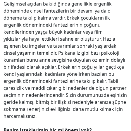
Gelişimsel açıdan bakıldığında genellikle ergenlik
döneminde cinsel fantezilerin bir devamı ya da o
döneme takılıp kalma var­dır. Erkek çocukların ilk
ergenlik dönemin­deki fantezilerinin çoğunu
kendilerinden yaşça büyük kadınlar veya film
yıldızlarıyla hayal ettikleri sahneler oluşturur. Hazla
eşlenen bu imgeler ve tasarımlar sonraki yaşlardaki
cinsel yaşamın temelidir. Psi­kanaliz gibi bazı psikoloji
kuramları bunu anne sevgisine duyulan özlemin dolaylı
bir ifadesi olarak açıklar. Erkeklerin çoğu yıllar geçtikçe
kendi yaşlarındaki kadınla­ra yönelirken bazıları bu
ergenlik döne­mindeki fantezilerine takılıp kalır. Tabii
çaresizlik ve maddi çıkar gibi nedenler de olgun partner
seçiminin nedenlerindendir. Sizin durumunuzda eşinizin
geride kalmış, bitmiş bir ilişkisi nedeniyle aranıza şüphe
sokmamalı enerjinizi evliliğinizi daha mutlu kılmak için
harcamalısınız.
Benim isteklerimin
hiç mi önemi yok?