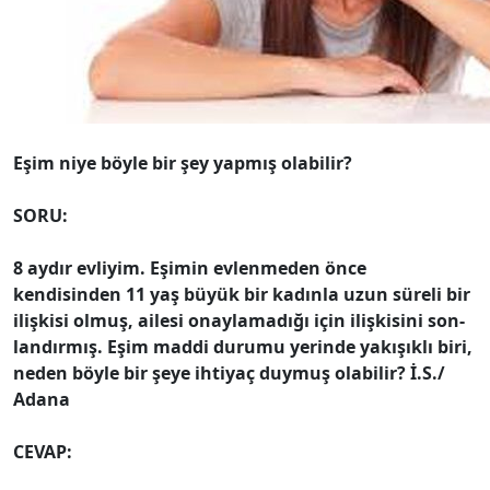
Eşim niye böyle bir
şey yapmış olabilir?
SORU:
8 aydır evliyim. Eşimin evlenmeden önce
kendisinden 11 yaş büyük bir kadınla uzun süreli bir
ilişkisi olmuş, ailesi onaylamadığı için ilişkisini son­
landırmış. Eşim maddi durumu yerinde yakışıklı biri,
neden böyle bir şeye ihtiyaç duymuş olabilir? İ.S./
Adana
CEVAP: