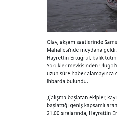
Olay, akşam saatlerinde Samsu
Mahallesi’nde meydana geldi.
Hayrettin Ertuğrul, balık tutm
Yörükler mevkisinden Ulugöl'e a
uzun süre haber alamayınca d
ihbarda bulundu.
,Çalışma başlatan ekipler, kayığ
başlattığı geniş kapsamlı ara
21.00 sıralarında, Hayrettin Er