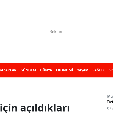
YAZARLAR
GÜNDEM
DÜNYA
EKONOMİ
YAŞAM
SAĞLIK
S
Mu
Re
çin açıldıkları
07 