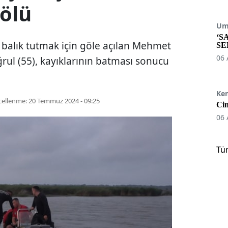
 ölü
Umu
‘S
 balık tutmak için göle açılan Mehmet
SE
06 
ğrul (55), kayıklarının batması sonucu
Ke
ellenme:
20 Temmuz 2024 - 09:25
Cin
06 
Tü