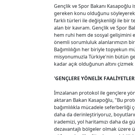
Gençlik ve Spor Bakanı Kasapoğlu i
gereken konu olduğunu söyleyerek, 
farklı türleri ile değişkenliği ile bi
alan bir kavram. Gençlik ve Spor B
hem ruhi hem de sosyal gelişimini es
önemli sorumluluk alanlarımızın bi
Bağımlılığın her biriyle topyekun m
misyonumuzla Türkiye'nin bütün gen
kadar açık olduğunun altını çizmek 
'GENÇLERE YÖNELİK FAALİYETLER
İmzalanan protokol ile gençlere yöne
aktaran Bakan Kasapoğlu, "Bu protokol
bağımlılıkla mücadele seferberliği
daha da derinleştiriyoruz, boyutla
irademizi, yol haritamızı daha da güç
dezavantajlı bölgeler olmak üzere 