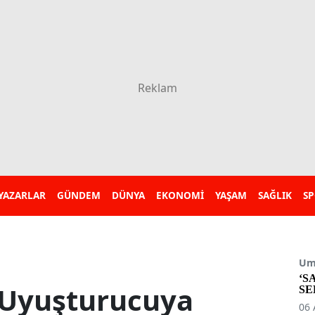
YAZARLAR
GÜNDEM
DÜNYA
EKONOMİ
YAŞAM
SAĞLIK
S
Umu
‘S
 Uyuşturucuya
SE
06 