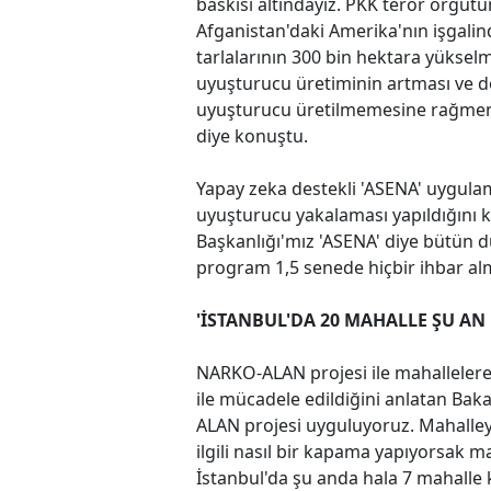
baskısı altındayız. PKK terör örgüt
Afganistan'daki Amerika'nın işgali
tarlalarının 300 bin hektara yüksel
uyuşturucu üretiminin artması ve d
uyuşturucu üretilmemesine rağmen b
diye konuştu.
Yapay zeka destekli 'ASENA' uygula
uyuşturucu yakalaması yapıldığını 
Başkanlığı'mız 'ASENA' diye bütün d
program 1,5 senede hiçbir ihbar al
'İSTANBUL'DA 20 MAHALLE ŞU AN 
NARKO-ALAN projesi ile mahallelere 
ile mücadele edildiğini anlatan Ba
ALAN projesi uyguluyoruz. Mahalley
ilgili nasıl bir kapama yapıyorsak m
İstanbul'da şu anda hala 7 mahalle k