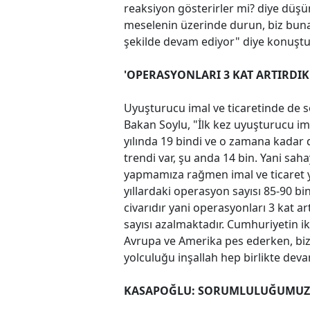
reaksiyon gösterirler mi? diye düşü
meselenin üzerinde durun, biz buna r
şekilde devam ediyor" diye konuştu
'OPERASYONLARI 3 KAT ARTIRDIK
Uyuşturucu imal ve ticaretinde de s
Bakan Soylu, "İlk kez uyuşturucu ima
yılında 19 bindi ve o zamana kadar 
trendi var, şu anda 14 bin. Yani sah
yapmamıza rağmen imal ve ticaret y
yıllardaki operasyon sayısı 85-90 bi
civarıdır yani operasyonları 3 kat 
sayısı azalmaktadır. Cumhuriyetin ik
Avrupa ve Amerika pes ederken, bi
yolculuğu inşallah hep birlikte deva
KASAPOĞLU: SORUMLULUĞUMUZ