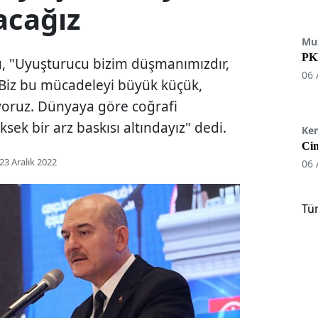
acağız
Mu
PKK
u, "Uyuşturucu bizim düşmanımızdır,
06 
 Biz bu mücadeleyi büyük küçük,
yoruz. Dünyaya göre coğrafi
k bir arz baskısı altındayız" dedi.
Ke
Cin
23 Aralık 2022
06 
Tü