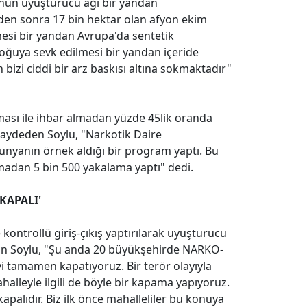
ünün uyuşturucu ağı bir yandan
nden sonra 17 bin hektar olan afyon ekim
mesi bir yandan Avrupa'da sentetik
oğuya sevk edilmesi bir yandan içeride
izi ciddi bir arz baskısı altına sokmaktadır"
ması ile ihbar almadan yüzde 45lik oranda
kaydeden Soylu, "Narkotik Daire
ünyanın örnek aldığı bir program yaptı. Bu
madan 5 bin 500 yakalama yaptı" dedi.
KAPALI'
kontrollü giriş-çıkış yaptırılarak uyuşturucu
kan Soylu, "Şu anda 20 büyükşehirde NARKO-
i tamamen kapatıyoruz. Bir terör olayıyla
ahalleyle ilgili de böyle bir kapama yapıyoruz.
apalıdır. Biz ilk önce mahalleliler bu konuya