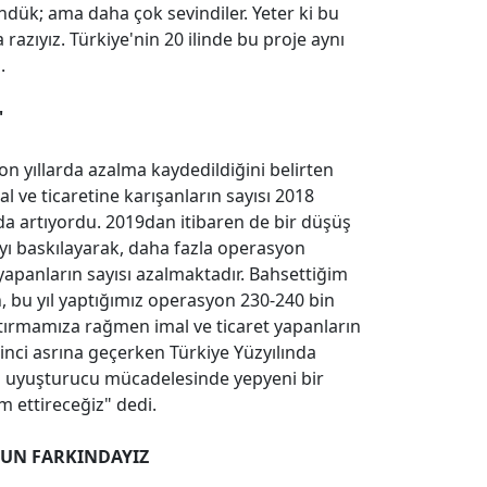
ndük; ama daha çok sevindiler. Yeter ki bu
azıyız. Türkiye'nin 20 ilinde bu proje aynı
.
'
on yıllarda azalma kaydedildiğini belirten
l ve ticaretine karışanların sayısı 2018
da artıyordu. 2019dan itibaren de bir düşüş
ayı baskılayarak, daha fazla operasyon
apanların sayısı azalmaktadır. Bahsettiğim
n, bu yıl yaptığımız operasyon 230-240 bin
artırmamıza rağmen imal ve ticaret yapanların
inci asrına geçerken Türkiye Yüzyılında
z uyuşturucu mücadelesinde yepyeni bir
m ettireceğiz" dedi.
UN FARKINDAYIZ