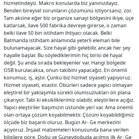
hizmetindeyiz. Makro konularda biz yanınızdayız.
Benden bireysel sorunların çözümünü istiyorsanız, zor.
Tam aksine eğer biz organize sanayi bölgesini ikiye, üçe
katlarsak, ilave 500 fabrika devreye girerse, o zaman
belki ilave 50 bin istihdam ihtiyacı olacak. Belki
Batmanda istihdam anlamında yeterli eleman bile
bulunamayacak. Size hayal gibi gelebilir, ancak her şey
hayalle başlar. Bu söylediklerimin hiç birisi de hayal
değil. Şu anda sırada bekleyenler var. Hangi bölgede
OSB kurulacaksa, onun takibini yapacağız. En önemli
konumuz, iş, aştır. Çünkü biz hizmet siyaseti yapıyoruz.
Hizmet siyaseti, esastır. Öbürleri sadece yapıcı olmayan
eleştirel bir yaklaşımla sürekli olumsuzlukları ön plana
çıkarıyor. Tabi ki eksikliklerimiz olabilir, eleştirilere açığız.
Yapıcı eleştiriler başımızın üstünde yeri var. Ama önemli
olan ortaya çözüm koyabilmektir. Çözüm koyabildiğimiz
ölçüde biz başarılı oluruz. Bugün Ar- Ge merkezini
açıyoruz. İnşaat malzemeleri konusunda bana verilen
bilgilere göre, Doğu ve Güneydoğuda açılmış ilk Ar- Ge