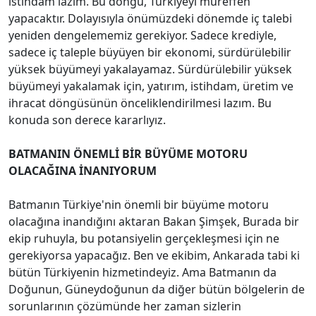
istihdam lazım. Bu döngü, Türkiyeyi müreffeh
yapacaktır. Dolayısıyla önümüzdeki dönemde iç talebi
yeniden dengelememiz gerekiyor. Sadece krediyle,
sadece iç taleple büyüyen bir ekonomi, sürdürülebilir
yüksek büyümeyi yakalayamaz. Sürdürülebilir yüksek
büyümeyi yakalamak için, yatırım, istihdam, üretim ve
ihracat döngüsünün önceliklendirilmesi lazım. Bu
konuda son derece kararlıyız.
BATMANIN ÖNEMLİ BİR BÜYÜME MOTORU
OLACAĞINA İNANIYORUM
Batmanın Türkiye'nin önemli bir büyüme motoru
olacağına inandığını aktaran Bakan Şimşek, Burada bir
ekip ruhuyla, bu potansiyelin gerçekleşmesi için ne
gerekiyorsa yapacağız. Ben ve ekibim, Ankarada tabi ki
bütün Türkiyenin hizmetindeyiz. Ama Batmanın da
Doğunun, Güneydoğunun da diğer bütün bölgelerin de
sorunlarının çözümünde her zaman sizlerin