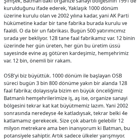
Şimşek, Batman'daki organize sanayi bölgesinin 1991'de
kurulduğunu ifade ederek, Yaklaşık 1000 dönüm
üzerine kurulu olan ve 2002 yılına kadar, yani AK Parti
hükümetine kadar bir tane fabrika burada kurulu ve
faaldi. O da bir un fabrikası. Bugün 500 yatırımcımız
sırada yer bekliyor. 128 tane faal fabrikamız var. 12 binin
üzerinde her gün üreten, her gün bu üretim üssü
sayesinde evine aş götüren kardeşimiz, hemşehrimiz
var. 12 bin, önemli bir rakam.
OSB'yi biz büyüttük. 1000 dönüm ile başlayan OSB
süreci bugün 3 bin 800 dönüme yakın bir alanda 128
faal fabrika; dolayısıyla bizim en büyük önceliğimiz
Batmanlı hemşehrilerimize iş, aş ise, organize sanayi
bölgesini tekrar kat kat büyütmemiz lazım. Yani 2002
sonrasında neredeyse 4e katladıysak, tekrar belki 4e
katlamamız gerekecek. Size çok abartılı gelebilir 12
milyon metrekare ama ben inanıyorum ki Batman, bu
potansiyele sahiptir. Artık sadece ülkeler yarışmıyor.