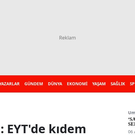
YAZARLAR
GÜNDEM
DÜNYA
EKONOMİ
YAŞAM
SAĞLIK
S
Umu
‘S
: EYT'de kıdem
SE
06 