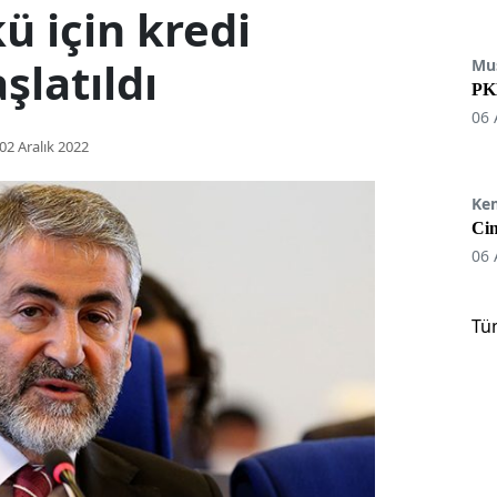
ü için kredi
şlatıldı
Mu
PKK
06 
02 Aralık 2022
Ke
Cin
06 
Tü