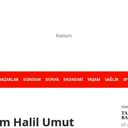
YAZARLAR
GÜNDEM
DÜNYA
EKONOMİ
YAŞAM
SAĞLIK
S
Umu
TA
em Halil Umut
BA
07 