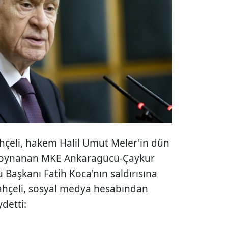
çeli, hakem Halil Umut Meler'in dün
e oynanan MKE Ankaragücü-Çaykur
Başkanı Fatih Koca'nın saldırısına
ahçeli, sosyal medya hesabından
detti: