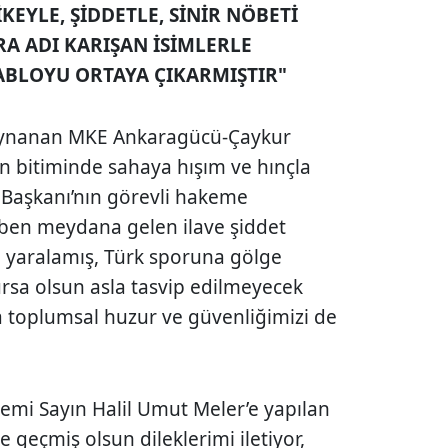
KEYLE, ŞİDDETLE, SİNİR NÖBETİ
RA ADI KARIŞAN İSİMLERLE
TABLOYU ORTAYA ÇIKARMIŞTIR"
a oynanan MKE Ankaragücü-Çaykur
n bitiminde sahaya hışım ve hınçla
Başkanı’nın görevli hakeme
iben meydana gelen ilave şiddet
n yaralamış, Türk sporuna gölge
rsa olsun asla tasvip edilmeyecek
a toplumsal huzur ve güvenliğimizi de
mi Sayın Halil Umut Meler’e yapılan
ne geçmiş olsun dileklerimi iletiyor,