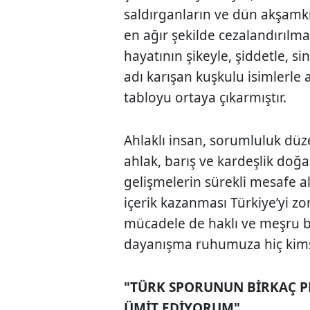
saldırganların ve dün akşamk
en ağır şekilde cezalandırılm
hayatının şikeyle, şiddetle, si
adı karışan kuşkulu isimlerle a
tabloyu ortaya çıkarmıştır.
Ahlaklı insan, sorumluluk düz
ahlak, barış ve kardeşlik doğas
gelişmelerin sürekli mesafe 
içerik kazanması Türkiye’yi zo
mücadele de haklı ve meşru bir
dayanışma ruhumuza hiç kimse
"TÜRK SPORUNUN BİRKAÇ 
ÜMİT EDİYORUM"