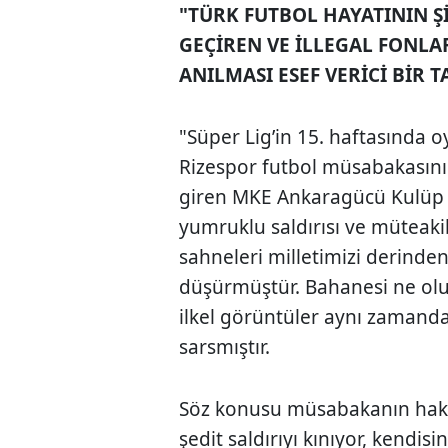
"TÜRK FUTBOL HAYATININ Şİ
GEÇİREN VE İLLEGAL FONLA
ANILMASI ESEF VERİCİ BİR 
"Süper Lig’in 15. haftasınd
Rizespor futbol müsabakasını
giren MKE Ankaragücü Kulüp 
yumruklu saldırısı ve müteak
sahneleri milletimizi derinde
düşürmüştür. Bahanesi ne olu
ilkel görüntüler aynı zamand
sarsmıştır.
Söz konusu müsabakanın hake
şedit saldırıyı kınıyor, kendisi