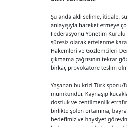
Şu anda akli selime, itidale,
anlayışıyla hareket etmeye çok
Federasyonu Yönetim Kurulu ka
süresiz olarak ertelenme karar
Hakemleri ve Gözlemcileri De
çıkmama çağrısının tekrar gö
birkaç provokatöre teslim ol
Yaşanan bu krizi Türk sporu/fu
mümkündür. Kaynaşıp kucaklaş
dostluk ve centilmenlik etrafı
birlikte şölen ortamına, bay
hedefimiz ve haysiyet görevi