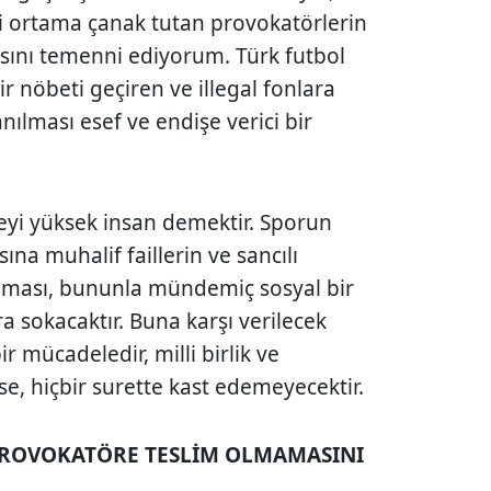
i ortama çanak tutan provokatörlerin
asını temenni ediyorum. Türk futbol
nir nöbeti geçiren ve illegal fonlara
nılması esef ve endişe verici bir
eyi yüksek insan demektir. Sporun
ına muhalif faillerin ve sancılı
alması, bununla mündemiç sosyal bir
ra sokacaktır. Buna karşı verilecek
 mücadeledir, milli birlik ve
, hiçbir surette kast edemeyecektir.
PROVOKATÖRE TESLİM OLMAMASINI