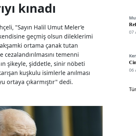
ıyı kınadı
Mu
Re
eli, "Sayın Halil Umut Meler’e
07 
, kendisine geçmiş olsun dileklerimi
ün akşamki ortama çanak tutan
de cezalandırılmasını temenni
Ke
n şikeyle, şiddetle, sinir nöbeti
Cin
06 
 karışan kuşkulu isimlerle anılması
yu ortaya çıkarmıştır" dedi.
Tü