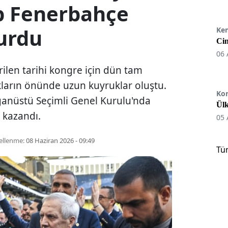
ıp Fenerbahçe
urdu
Ke
Cin
06 
rilen tarihi kongre için dün tam
kların önünde uzun kuyruklar oluştu.
Ko
anüstü Seçimli Genel Kurulu'nda
Ülk
m kazandı.
05 
ellenme:
08 Haziran 2026 - 09:49
Tü