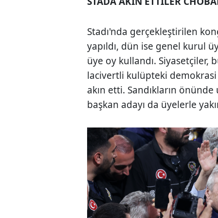
STADA AKIN ETTİLER CHOB
Stadı'nda gerçekleştirilen k
yapıldı, dün ise genel kurul ü
üye oy kullandı. Siyasetçiler, bü
lacivertli kulüpteki demokrasi
akın etti. Sandıkların önünde 
başkan adayı da üyelerle yakı