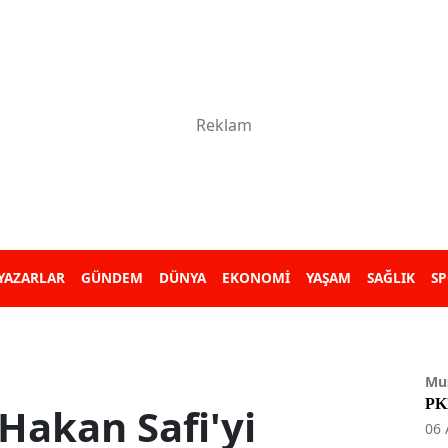
YAZARLAR
GÜNDEM
DÜNYA
EKONOMİ
YAŞAM
SAĞLIK
S
Mu
PKK
 Hakan Safi'yi
06 