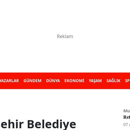
YAZARLAR
GÜNDEM
DÜNYA
EKONOMİ
YAŞAM
SAĞLIK
S
Mu
Re
ehir Belediye
07 