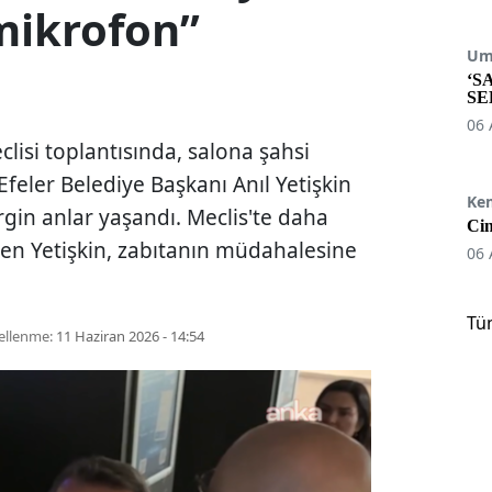
mikrofon”
Umu
‘S
SE
06 
lisi toplantısında, salona şahsi
feler Belediye Başkanı Anıl Yetişkin
Ke
ergin anlar yaşandı. Meclis'te daha
Cin
eden Yetişkin, zabıtanın müdahalesine
06 
Tü
ellenme:
11 Haziran 2026 - 14:54