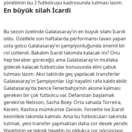
yönetimin bu 2 futbolcuyu kadrosunda tutması lazım.
En büyük silah İcardi
Bu sezon özelinde Galatasaray’ın en büyük silahı İcardi
oldu. Özellikle son haftalarda performansı tavan yapan
usta golcü Galatasaray’ın şampiyonluğunda önemli bir
rol üstlendi. Bakalım İcardi takımda kalacak mı? Onu
hep beraber göreceğiz ama Galatasaray’ın mutlaka
gidecek kalacak futbolcular konusunda elini çabuk
tutması lazım. Aksi taktirde geç yapılacak transferler
Galatasaray’ın Şampiyonlar Ligi hayalini rafa kaldırabilir.
Galatasaray’da bence Fenerbahçe’nin aksine kalması
gereken bir çok futbolcu var. Defanstan başlamak
gerekirse Nelsson, Sacha Boey. Orta sahada Torreira,
Kerem, Rashica mümkünse Zaniolo. Forvette ise İcardi
kesinlikle takımda kalmalı. Ama bu futbolcuları takımda
tutmak, yeni transfer yapmaktan daha zor desek yeridir.
Yönetimin ve teknik heyetin işi oldukça zor görünüyor