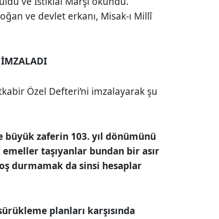
ldu ve İstiklal Marşı okundu.
an ve devlet erkanı, Misak-ı Millî
 İMZALADI
abir Özel Defteri’ni imzalayarak şu
çe büyük zaferin 103. yıl dönümünü
 emeller taşıyanlar bundan bir asır
boş durmamak da sinsi hesaplar
 sürükleme planları karşısında