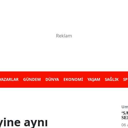
YAZARLAR
GÜNDEM
DÜNYA
EKONOMİ
YAŞAM
SAĞLIK
S
Umu
‘S
yine aynı
SE
06 