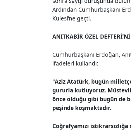
sonra saygı duruşunda bulunu
Ardından Cumhurbaşkanı Erdoğ
Kulesi’ne geçti.
ANITKABİR ÖZEL DEFTERİ’Nİ
Cumhurbaşkanı Erdoğan, Anıtk
ifadeleri kullandı:
"Aziz Atatürk, bugün millet
gururla kutluyoruz. Müstevli
önce olduğu gibi bugün de 
peşinde koşmaktadır.
Coğrafyamızı istikrarsızlığa