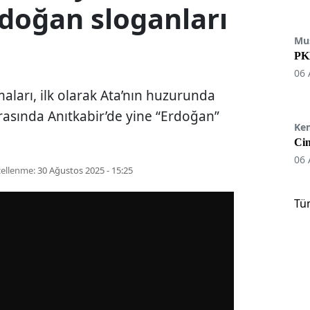
Erdoğan sloganları
Mu
PKK
06 
aları, ilk olarak Ata’nın huzurunda
sırasında Anıtkabir’de yine “Erdoğan”
Ke
Cin
06 
ellenme:
30 Ağustos 2025 - 15:25
Tü