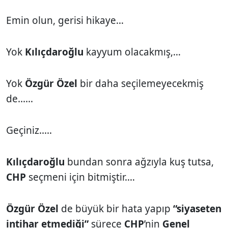
Emin olun, gerisi hikaye…
Yok
Kılıçdaroğlu
kayyum olacakmış,…
Yok
Özgür Özel
bir daha seçilemeyecekmiş
de...…
Geçiniz..…
Kılıçdaroğlu
bundan sonra ağzıyla kuş tutsa,
CHP
seçmeni için bitmiştir.…
Özgür Özel
de büyük bir hata yapıp
“siyaseten
intihar etmediği”
sürece
CHP
’nin
Genel