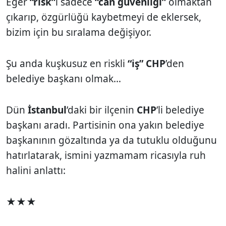
Eğer
“risk”
i sadece
“can güvenliği”
olmaktan
çıkarıp, özgürlüğü kaybetmeyi de eklersek,
bizim için bu sıralama değişiyor.
Şu anda kuşkusuz en riskli
“iş” CHP
’den
belediye başkanı olmak…
Dün
İstanbul
’daki bir ilçenin
CHP
’li belediye
başkanı aradı. Partisinin ona yakın belediye
başkanının gözaltında ya da tutuklu olduğunu
hatırlatarak, ismini yazmamam ricasıyla ruh
halini anlattı:
★★★