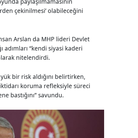
oyunda paylaşılmamasının
erden çekinilmesi’ olabileceğini
hsan Arslan da MHP lideri Devlet
 adımları “kendi siyasi kaderi
larak nitelendirdi.
k bir risk aldığını belirtirken,
iktidarı koruma refleksiyle süreci
frene bastığını” savundu.