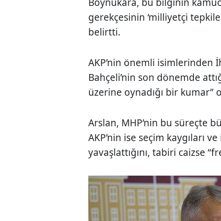
Boynukara, bu bilginin kamu
gerekçesinin ‘milliyetçi tepkil
belirtti.
AKP’nin önemli isimlerinden İ
Bahçeli’nin son dönemde attığı
üzerine oynadığı bir kumar” o
Arslan, MHP’nin bu süreçte büyü
AKP’nin ise seçim kaygıları ve 
yavaşlattığını, tabiri caizse “