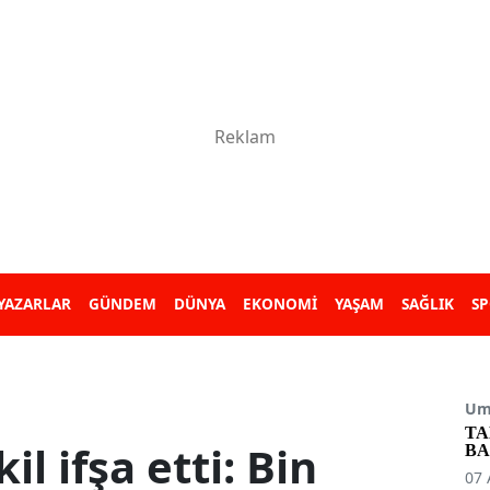
YAZARLAR
GÜNDEM
DÜNYA
EKONOMİ
YAŞAM
SAĞLIK
S
Umu
TA
il ifşa etti: Bin
BA
07 