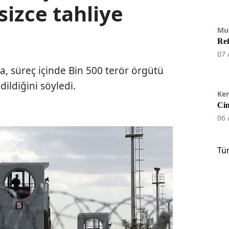
sizce tahliye
Mu
Re
07 
a, süreç içinde Bin 500 terör örgütü
ildiğini söyledi.
Ke
Cin
06 
Tü