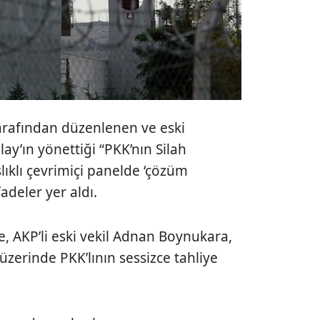
tarafından düzenlenen ve eski
ay’ın yönettiği “PKK’nın Silah
lıklı çevrimiçi panelde ‘çözüm
fadeler yer aldı.
, AKP’li eski vekil Adnan Boynukara,
zerinde PKK’lının sessizce tahliye