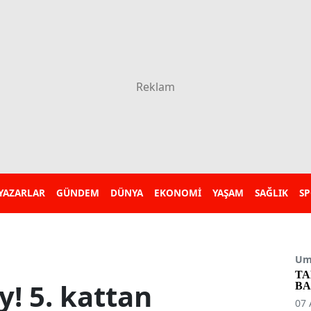
YAZARLAR
GÜNDEM
DÜNYA
EKONOMİ
YAŞAM
SAĞLIK
S
Umu
TA
y! 5. kattan
BA
07 