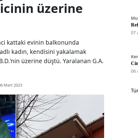
sicinin üzerine
Mu
Re
07 
nci kattaki evinin balkonunda
adlı kadın, kendisini yakalamak
Ke
 B.D.'nin üzerine düştü. Yaralanan G.A.
Cin
06 
06 Mart 2023
Tü