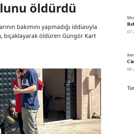
lunu öldürdü
Mu
Re
larının bakımını yapmadığı iddiasıyla
07 
29), bıçaklayarak öldüren Güngör Kart
Ke
Cin
06 
Tü