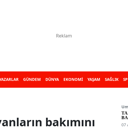
YAZARLAR
GÜNDEM
DÜNYA
EKONOMİ
YAŞAM
SAĞLIK
S
Umu
TA
vanların bakımını
BA
07 