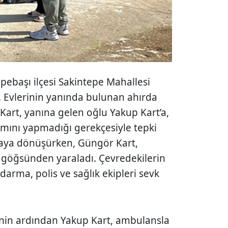
epebaşı ilçesi Sakintepe Mahallesi
. Evlerinin yanında bulunan ahırda
Kart, yanına gelen oğlu Yakup Kart’a,
ımını yapmadığı gerekçesiyle tepki
gaya dönüşürken, Güngör Kart,
a göğsünden yaraladı. Çevredekilerin
ndarma, polis ve sağlık ekipleri sevk
inin ardından Yakup Kart, ambulansla