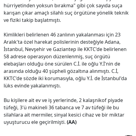
hürriyetinden yoksun bırakma" gibi çok sayıda suça
karışan çıkar amaçlı silahlı suç örgütüne yönelik teknik
ve fiziki takip başlatmıştı.
Kimlikleri belirlenen 46 zanlının yakalanması için 23
Aralık'ta özel harekat polislerinin desteğiyle Adana,
İstanbul, Nevşehir ve Gaziantep ile KKTC'de belirlenen
58 adrese operasyon düzenlenmiş, suç örgütü
elebaşları olduğu öne sürülen C.İ. ile oğlu Y.İ'nin de
arasında olduğu 40 şüpheli gözaltına alınmıştı. C.İ,
KKTC'de sözde iki korumasıyla, oğlu Y.İ. de İstanbul'da
lüks evinde yakalanmıştı.
Bu kişilere ait ev ve iş yerlerinde, 2 kalaşnikof piyade
tüfeği, 3'ü makineli 36 tabanca ve 7 av tüfeği ile bu
silahlara ait mermiler, sinyal kesici cihaz ve bir miktar
uyuşturucu ele geçirilmişti.
(AA)