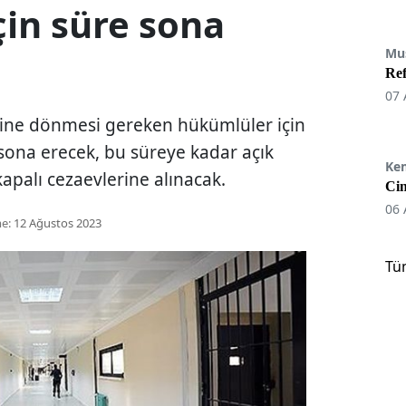
in süre sona
Mu
Re
07 
vine dönmesi gereken hükümlüler için
sona erecek, bu süreye kadar açık
Ke
apalı cezaevlerine alınacak.
Cin
06 
e:
12 Ağustos 2023
Tü