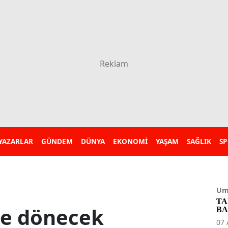
YAZARLAR
GÜNDEM
DÜNYA
EKONOMİ
YAŞAM
SAĞLIK
S
Umu
TA
ne dönecek
BA
07 