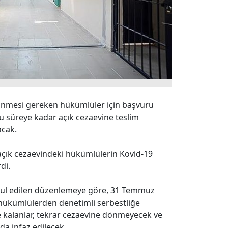
dönmesi gereken hükümlüler için başvuru
u süreye kadar açık cezaevine teslim
acak.
 açık cezaevindeki hükümlülerin Kovid-19
di.
abul edilen düzenlemeye göre, 31 Temmuz
 hükümlülerden denetimli serbestliğe
re kalanlar, tekrar cezaevine dönmeyecek ve
da infaz edilecek.