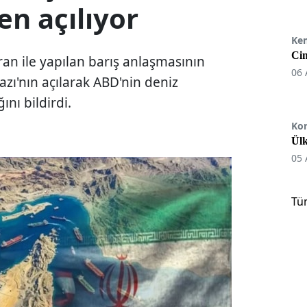
en açılıyor
Ke
Cin
an ile yapılan barış anlaşmasının
06 
ı'nın açılarak ABD'nin deniz
ını bildirdi.
Ko
Ülk
05 
Tü