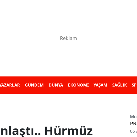
YAZARLAR
GÜNDEM
DÜNYA
EKONOMİ
YAŞAM
SAĞLIK
S
Mu
PKK
anlaştı.. Hürmüz
06 