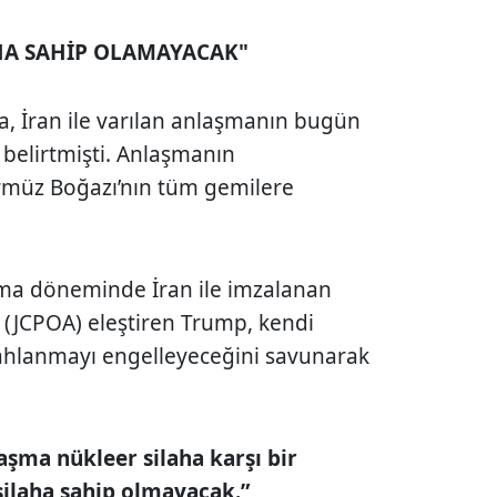
AHA SAHİP OLAMAYACAK"
a, İran ile varılan anlaşmanın bugün
belirtmişti. Anlaşmanın
müz Boğazı’nın tüm gemilere
ma
döneminde İran ile imzalanan
 (JCPOA) eleştiren Trump, kendi
lahlanmayı engelleyeceğini savunarak
aşma nükleer silaha karşı bir
 silaha sahip olmayacak.”