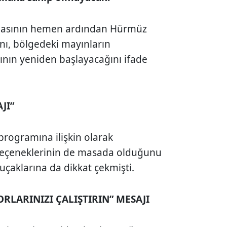
masının hemen ardından Hürmüz
nı, bölgedeki mayınların
şının yeniden başlayacağını ifade
AJI”
programına ilişkin olarak
seçeneklerinin de masada olduğunu
çaklarına da dikkat çekmişti.
RLARINIZI ÇALIŞTIRIN” MESAJI