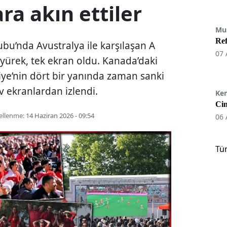
ra akın ettiler
Mu
Re
bu’nda Avustralya ile karşılaşan A
07 
k yürek, tek ekran oldu. Kanada’daki
iye’nin dört bir yanında zaman sanki
ev ekranlardan izlendi.
Ke
Cin
ellenme:
14 Haziran 2026 - 09:54
06 
Tü