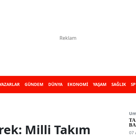
YAZARLAR
GÜNDEM
DÜNYA
EKONOMİ
YAŞAM
SAĞLIK
S
Umu
TA
rek: Milli Takım
BA
07 