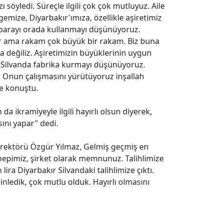
 söyledi. Süreçle ilgili çok çok mutluyuz. Aile
emize, Diyarbakır'ımıza, özellikle aşiretimiz
u parayı orada kullanmayı düşünüyoruz.
ar ama rakam çok büyük bir rakam. Biz buna
 değiliz. Aşiretimizin büyüklerinin uygun
. Silvanda fabrika kurmayı düşünüyoruz.
r. Onun çalışmasını yürütüyoruz inşallah
ye konuştu.
a ikramiyeyle ilgili hayırlı olsun diyerek,
sını yapar" dedi.
irektörü Özgür Yılmaz, Gelmiş geçmiş en
epimiz, şirket olarak memnunuz. Talihlimize
 lira Diyarbakır Silvandaki talihlimize çıktı.
inledik, çok mutlu olduk. Hayırlı olmasını