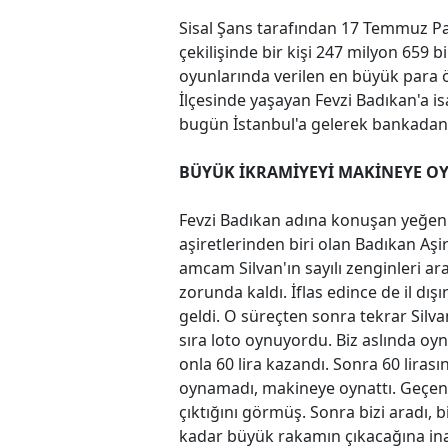
Sisal Şans tarafından 17 Temmuz Paz
çekilişinde bir kişi 247 milyon 659 
oyunlarında verilen en büyük para ö
İlçesinde yaşayan Fevzi Badıkan'a isa
bugün İstanbul'a gelerek bankadan ç
BÜYÜK İKRAMİYEYİ MAKİNEYE OY
Fevzi Badıkan adına konuşan yeğeni
aşiretlerinden biri olan Badıkan Aşi
amcam Silvan'ın sayılı zenginleri ara
zorunda kaldı. İflas edince de il dışı
geldi. O süreçten sonra tekrar Silvan
sıra loto oynuyordu. Biz aslında oy
onla 60 lira kazandı. Sonra 60 lirası
oynamadı, makineye oynattı. Geçen 
çıktığını görmüş. Sonra bizi aradı,
kadar büyük rakamın çıkacağına inan