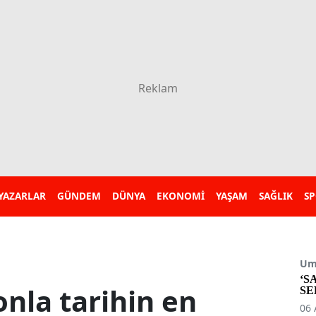
YAZARLAR
GÜNDEM
DÜNYA
EKONOMİ
YAŞAM
SAĞLIK
S
Umu
‘S
onla tarihin en
SE
06 