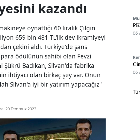
yesini kazandı
Mu
PKK
makineye oynattığı 60 liralık Çılgın
06 
lyon 659 bin 481 TL'lik dev ikramiyeyi
an çekini aldı. Türkiye'de şans
 para ödülünün sahibi olan Fevzi
Ke
 Şükrü Badıkan, Silvan'da fabrika
Cin
06 
 ihtiyacı olan birkaç şey var. Onun
ah Silvan'a iyi bir yatırım yapacağız"
Tü
me:
20 Temmuz 2023