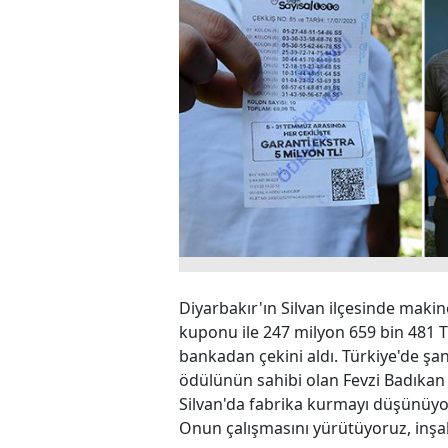
Diyarbakır'ın Silvan ilçesinde makine
kuponu ile 247 milyon 659 bin 481 T
bankadan çekini aldı. Türkiye'de şa
ödülünün sahibi olan Fevzi Badıka
Silvan'da fabrika kurmayı düşünüyoru
Onun çalışmasını yürütüyoruz, inşall