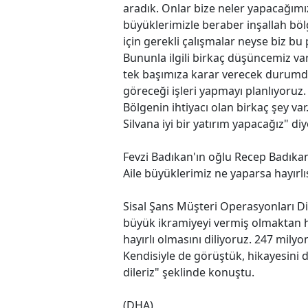
aradık. Onlar bize neler yapacağımızı
büyüklerimizle beraber inşallah bölg
için gerekli çalışmalar neyse biz b
Bununla ilgili birkaç düşüncemiz v
tek başımıza karar verecek durumda
göreceği işleri yapmayı planlıyoruz
Bölgenin ihtiyacı olan birkaç şey va
Silvana iyi bir yatırım yapacağız" di
Fevzi Badıkan'ın oğlu Recep Badıkan d
Aile büyüklerimiz ne yaparsa hayırlı
Sisal Şans Müşteri Operasyonları D
büyük ikramiyeyi vermiş olmaktan h
hayırlı olmasını diliyoruz. 247 milyon
Kendisiyle de görüştük, hikayesini d
dileriz" şeklinde konuştu.
(DHA)