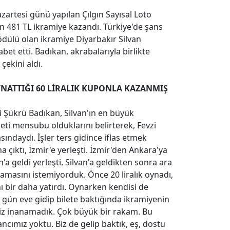
artesi günü yapılan Çılgın Sayısal Loto
bin 481 TL ikramiye kazandı. Türkiye'de şans
dülü olan ikramiye Diyarbakır Silvan
bet etti. Badıkan, akrabalarıyla birlikte
ekini aldı.
NATTIĞI 60 LİRALIK KUPONLA KAZANMIŞ
 Şükrü Badıkan, Silvan'ın en büyük
reti mensubu olduklarını belirterek, Fevzi
sındaydı. İşler ters gidince iflas etmek
na çıktı, İzmir'e yerleşti. İzmir'den Ankara'ya
'a geldi yerleşti. Silvan'a geldikten sonra ara
namasını istemiyorduk. Önce 20 liralık oynadı,
nı bir daha yatırdı. Oynarken kendisi de
gün eve gidip bilete baktığında ikramiyenin
 biz inanamadık. Çok büyük bir rakam. Bu
cımız yoktu. Biz de gelip baktık, eş, dostu