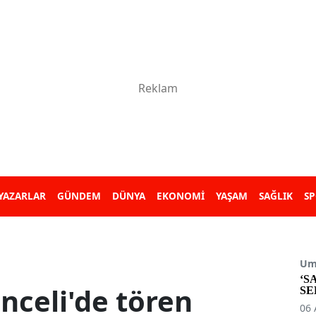
YAZARLAR
GÜNDEM
DÜNYA
EKONOMİ
YAŞAM
SAĞLIK
S
Umu
‘S
unceli'de tören
SE
06 