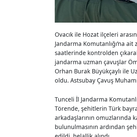
Ovacık ile Hozat ilçeleri aras
Jandarma Komutanlığı’na ait z
saatlerinde kontrolden çıkar
jandarma uzman çavuşlar Öm
Orhan Burak Büyükçaylı ile U
oldu. Astsubay Çavuş Muhamm
Tunceli İl Jandarma Komutanlı
Törende, şehitlerin Türk bayrağ
arkadaşlarının omuzlarında k
bulunulmasının ardından şehi
edildi, helallik alındı.