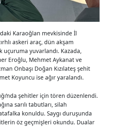
ındaki Karaoğlan mevkisinde İl
ırhlı askeri araç, dün akşam
ak uçuruma yuvarlandı. Kazada,
er Eroğlu, Mehmet Aykanat ve
zman Onbaşı Doğan Kızılateş şehit
et Koyuncu ise ağır yaralandı.
ğı’nda şehitler için tören düzenlendi.
ına sarılı tabutları, silah
atafalka konuldu. Saygı duruşunda
tlerin öz geçmişleri okundu. Dualar