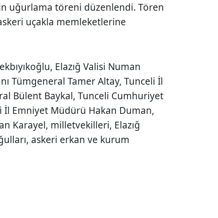
için uğurlama töreni düzenlendi. Tören
 askeri uçakla memleketlerine
Tekbıyıkoğlu, Elazığ Valisi Numan
nı Tümgeneral Tamer Altay, Tunceli İl
l Bülent Baykal, Tunceli Cumhuriyet
eli İl Emniyet Müdürü Hakan Duman,
 Karayel, milletvekilleri, Elazığ
ğulları, askeri erkan ve kurum