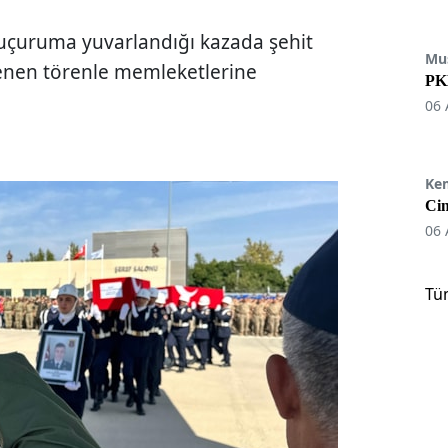
n uçuruma yuvarlandığı kazada şehit
Mu
lenen törenle memleketlerine
PKK
06 
Ke
Cin
06 
Tü