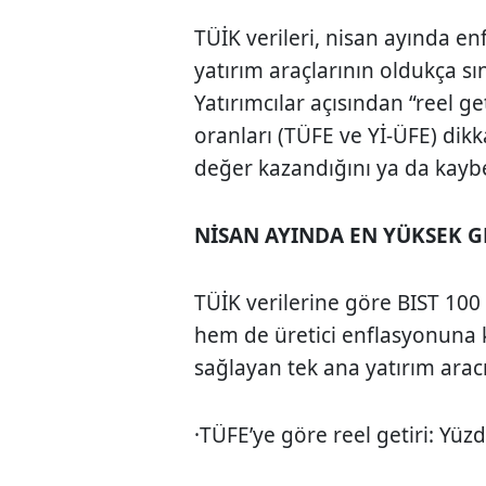
TÜİK verileri, nisan ayında e
yatırım araçlarının oldukça sın
Yatırımcılar açısından “reel ge
oranları (TÜFE ve Yİ-ÜFE) dik
değer kazandığını ya da kaybet
NİSAN AYINDA EN YÜKSEK G
TÜİK verilerine göre BIST 100
hem de üretici enflasyonuna k
sağlayan tek ana yatırım aracı
·TÜFE’ye göre reel getiri: Yüz