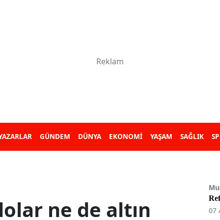
YAZARLAR
GÜNDEM
DÜNYA
EKONOMİ
YAŞAM
SAĞLIK
S
Mu
Re
olar ne de altın
07 