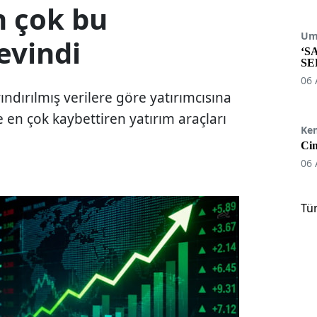
n çok bu
Umu
evindi
‘S
SE
06 
ndırılmış verilere göre yatırımcısına
 en çok kaybettiren yatırım araçları
Ke
Cin
06 
Tü