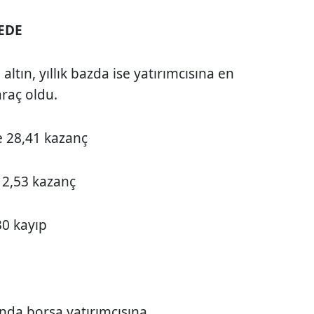
EDE
ltın, yıllık bazda ise yatırımcısına en
araç oldu.
de 28,41 kazanç
 12,53 kazanç
,30 kayıp
ında borsa yatırımcısına