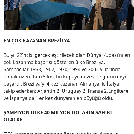
EN ÇOK KAZANAN BREZİLYA
Bu yıl 22'ncisi gerçekleştirilecek olan Dünya Kupası'nı en
çok kazanma başarısı gösteren ülke Brezilya.
Sambacılar, 1958, 1962, 1970, 1994 ve 2002 yıllarında
olmak üzere tam 5 kez bu kupayı müzesine götürmeyi
başardı. Brezilya'yı 4 kez kazanan Almanya ile İtalya
takip ederken; Arjantin 2, Uruguay 2, Fransa 2, İngiltere
ve İspanya da 1'er kez dünyanın en büyüğü oldu.
ŞAMPİYON ÜLKE 40 MİLYON DOLARIN SAHİBİ
OLACAK
FIFA, turnuva başlamadan önce yaptığı açıklama ile