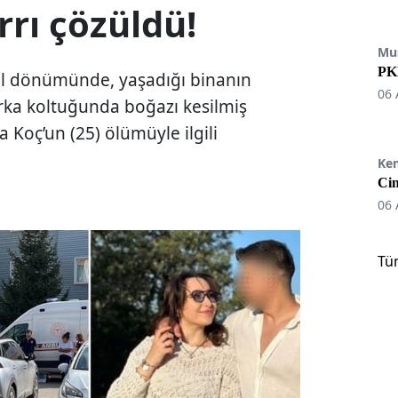
rrı çözüldü!
Mu
PKK
i yıl dönümünde, yaşadığı binanın
06 
rka koltuğunda boğazı kesilmiş
Koç’un (25) ölümüyle ilgili
Ke
Cin
06 
Tü