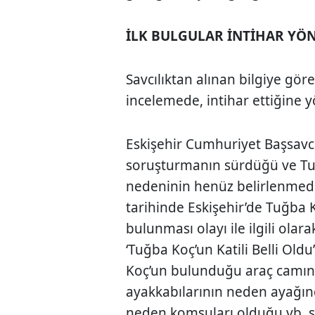
İLK BULGULAR İNTİHAR YÖ
Savcılıktan alınan bilgiye gör
incelemede, intihar ettiğine y
Eskişehir Cumhuriyet Başsavcı
soruşturmanın sürdüğü ve Tu
nedeninin henüz belirlenmedi
tarihinde Eskişehir’de Tuğba K
bulunması olayı ile ilgili ola
‘Tuğba Koç’un Katili Belli Oldu
Koç’un bulunduğu araç camını
ayakkabılarının neden ayağın
neden komşuları olduğu vb. so