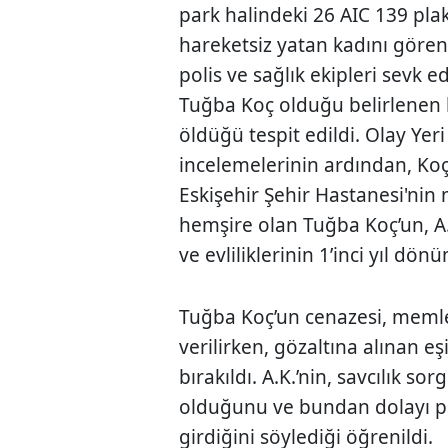
park halindeki 26 AIC 139 pla
hareketsiz yatan kadını görenl
polis ve sağlık ekipleri sevk e
Tuğba Koç olduğu belirlenen 
öldüğü tespit edildi. Olay Yer
incelemelerinin ardından, Koç
Eskişehir Şehir Hastanesi'nin
hemşire olan Tuğba Koç’un, A.K
ve evliliklerinin 1’inci yıl dön
Tuğba Koç’un cenazesi, memle
verilirken, gözaltına alınan eşi
bırakıldı. A.K.’nin, savcılık s
olduğunu ve bundan dolayı ps
girdiğini söylediği öğrenildi.