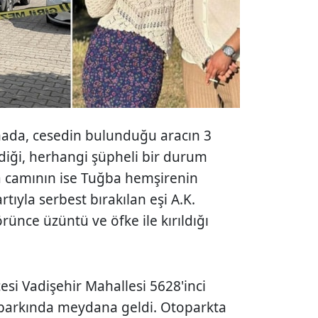
amada, cesedin bulunduğu aracın 3
diği, herhangi şüpheli bir durum
a camının ise Tuğba hemşirenin
rtıyla serbest bırakılan eşi A.K.
rünce üzüntü ve öfke ile kırıldığı
çesi Vadişehir Mahallesi 5628'inci
oparkında meydana geldi. Otoparkta