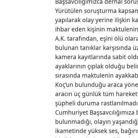
Başsavcılığımızca derhal soruş
Yürütülen soruşturma kapsamı
yapılarak olay yerine ilişkin ka
ihbar eden kişinin maktuleni
A.K. tarafından, eşini ölü ol
bulunan tanıklar karşısında üz
kamera kayıtlarında sabit ol
ayaklarının çıplak olduğu belir
sırasında maktulenin ayakkab
Koç’un bulunduğu araca yönel
aracın üç günlük tüm hareketl
şüpheli duruma rastlanılmadı
Cumhuriyet Başsavcılığımıza b
bulunmadığı, olayın yaşandığ
ikametinde yüksek ses, bağır