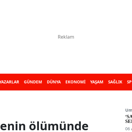
YAZARLAR
GÜNDEM
DÜNYA
EKONOMİ
YAŞAM
SAĞLIK
S
Umu
‘S
renin ölümünde
SE
06 