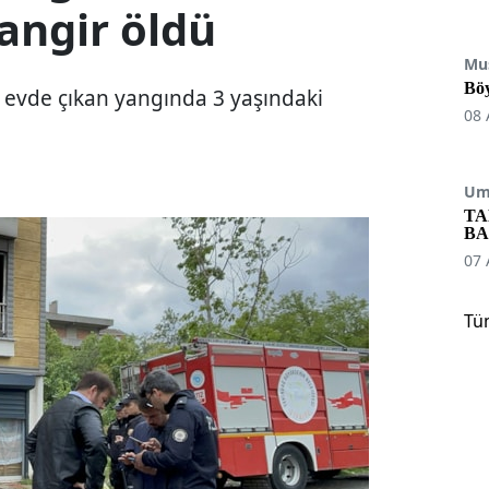
angir öldü
Mu
Böy
ir evde çıkan yangında 3 yaşındaki
08 
Umu
TA
BA
07 
Tü