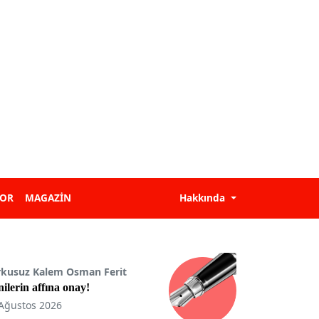
POR
MAGAZİN
Hakkında
rkusuz Kalem Osman Ferit
ilerin affına onay!
Ağustos 2026