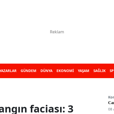
YAZARLAR
GÜNDEM
DÜNYA
EKONOMİ
YAŞAM
SAĞLIK
S
Ko
Can
angın faciası: 3
08 