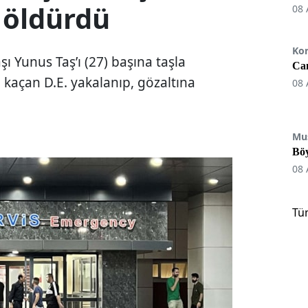
 öldürdü
08 
Ko
aşı Yunus Taş’ı (27) başına taşla
Can
 kaçan D.E. yakalanıp, gözaltına
08 
Mu
Böy
08 
Tü