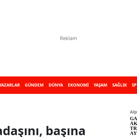
YAZARLAR
GÜNDEM
DÜNYA
EKONOMİ
YAŞAM
SAĞLIK
S
Alp
GA
AK
adaşını, başına
TR
AY