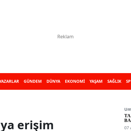
YAZARLAR
GÜNDEM
DÜNYA
EKONOMİ
YAŞAM
SAĞLIK
S
Umu
TA
ya erişim
BA
07 