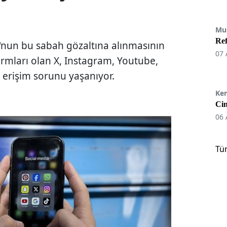
Mu
Re
nun bu sabah gözaltına alınmasının
07 
rmları olan X, Instagram, Youtube,
erişim sorunu yaşanıyor.
Ke
Cin
06 
Tü