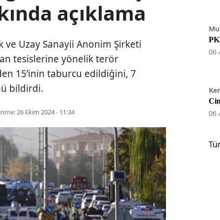
kkında açıklama
Mu
PKK
ık ve Uzay Sanayii Anonim Şirketi
06 
 tesislerine yönelik terör
en 15’inin taburcu edildiğini, 7
ü bildirdi.
Ke
Cin
enme:
26 Ekim 2024 - 11:34
06 
Tü