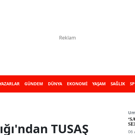
YAZARLAR
GÜNDEM
DÜNYA
EKONOMİ
YAŞAM
SAĞLIK
S
Umu
‘S
lığı'ndan TUSAŞ
SE
06 