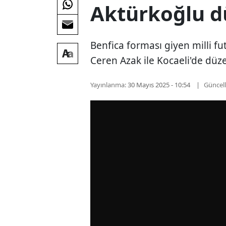
Aktürkoğlu d
Benfica forması giyen milli f
Ceren Azak ile Kocaeli'de düz
Yayınlanma:
30 Mayıs 2025 - 10:54
Güncel