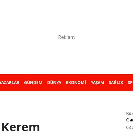
YAZARLAR
GÜNDEM
DÜNYA
EKONOMİ
YAŞAM
SAĞLIK
S
Ko
Can
u Kerem
08 