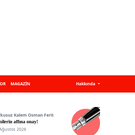
POR
MAGAZİN
Hakkında
rkusuz Kalem Osman Ferit
ilerin affına onay!
Ağustos 2026