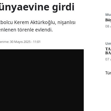
ünyaevine girdi
Mu
Böy
utbolcu Kerem Aktürkoğlu, nişanlısı
08 
enlenen törenle evlendi.
lenme:
30 Mayıs 2025 - 11:01
Umu
TA
BA
07 
Tü