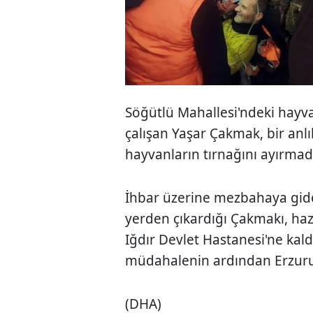
Söğütlü Mahallesi'ndeki hay
çalışan Yaşar Çakmak, bir anlı
hayvanların tırnağını ayırmad
İhbar üzerine mezbahaya giden 
yerden çıkardığı Çakmakı, hazı
Iğdır Devlet Hastanesi'ne kal
müdahalenin ardından Erzurum
(DHA)