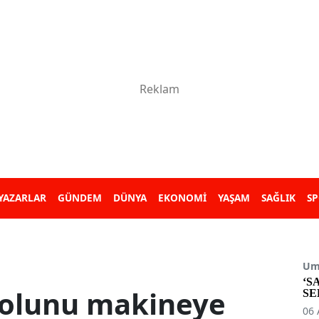
YAZARLAR
GÜNDEM
DÜNYA
EKONOMİ
YAŞAM
SAĞLIK
S
Umu
‘S
olunu makineye
SE
06 