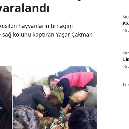
 yaralandı
Mu
PKK
kesilen hayvanların tırnağını
06 
e sağ kolunu kaptıran Yaşar Çakmak
Ke
Cin
06 
Tü