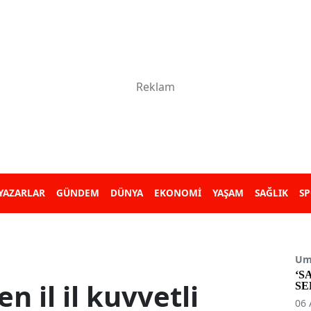
YAZARLAR
GÜNDEM
DÜNYA
EKONOMİ
YAŞAM
SAĞLIK
S
Umu
‘S
n il il kuvvetli
SE
06 