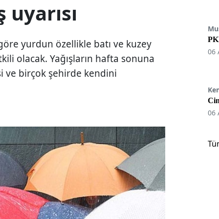
 uyarısı
Mu
PKK
göre yurdun özellikle batı ve kuzey
06 
kili olacak. Yağışların hafta sonuna
i ve birçok şehirde kendini
Ke
Cin
06 
Tü