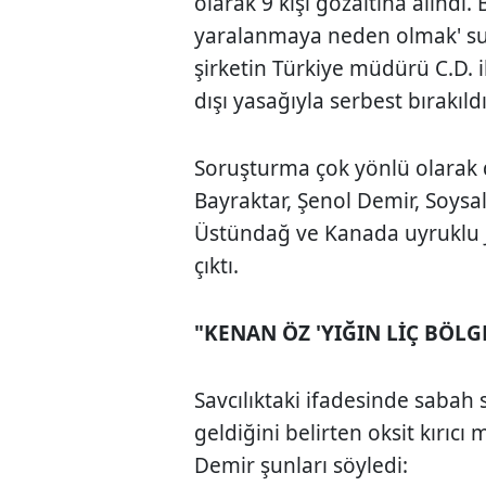
olarak 9 kişi gözaltına alındı. 
yaralanmaya neden olmak' su
şirketin Türkiye müdürü C.D. il
dışı yasağıyla serbest bırakıld
Soruşturma çok yönlü olarak
Bayraktar, Şenol Demir, Soysa
Üstündağ ve Kanada uyruklu Ja
çıktı.
"KENAN ÖZ 'YIĞIN LİÇ BÖLG
Savcılıktaki ifadesinde sabah 
geldiğini belirten oksit kırıc
Demir şunları söyledi: