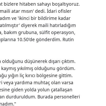
at bizlere hitaben sahayı boşaltıyoruz.
aili atar mısın' dedi. İdari ofisler
adım ve 'ikinci bir bildirime kadar
patılmıştır' diyerek maili hatırladığım
a, bakım grubuna, sülfit operasyon,
ruplarına 10.50'de gönderdim. Rutin
m olduğunu düşünerek dışarı çıktım.
çin kaymış yıkılmış olduğunu gördüm.
 yığın liç kırıcı bölgesine gittim.
i veya yardıma muhtaç olan varsa
gesine giden yolda yolun çatallaşan
dan durduruldum. Burada personelleri
amadım."