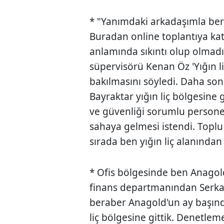
* "Yanımdaki arkadaşımla bera
Buradan online toplantıya katı
anlamında sıkıntı olup olmadığ
süpervisörü Kenan Öz 'Yığın li
bakılmasını söyledi. Daha sonr
Bayraktar yığın liç bölgesine 
ve güvenliği sorumlu personelin
sahaya gelmesi istendi. Toplu 
sırada ben yığın liç alanından
* Ofis bölgesinde ben Anago
finans departmanından Serka
beraber Anagold'un ay başınd
liç bölgesine gittik. Denetle