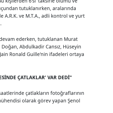
Bu kişilerden 6'sı 'taksirle ölümü ve
çundan tutuklanırken, aralarında
e A.R.K. ve M.T.A., adli kontrol ve yurt
ı.
 devam ederken, tutuklanan Murat
l Doğan, Abdulkadir Cansız, Hüseyin
in Ronald Guille'nin ifadeleri ortaya
ESİNDE ÇATLAKLAR' VAR DEDİ"
saatlerinde çatlakların fotoğraflarının
ı mühendisi olarak görev yapan Şenol