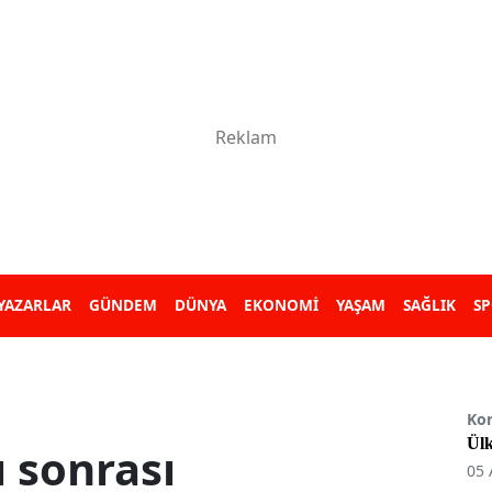
YAZARLAR
GÜNDEM
DÜNYA
EKONOMİ
YAŞAM
SAĞLIK
S
Ko
Ülk
 sonrası
05 