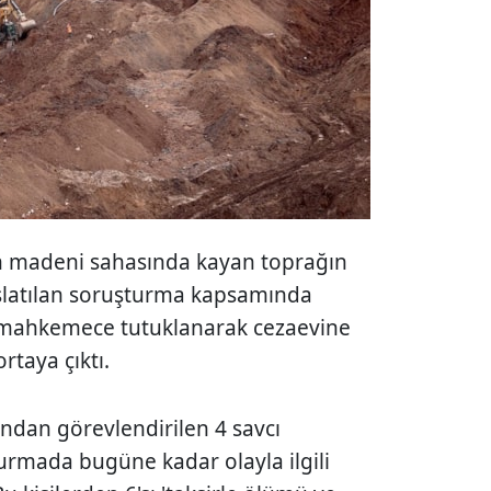
ltın madeni sahasında kayan toprağın
 başlatılan soruşturma kapsamında
arı mahkemece tutuklanarak cezaevine
ortaya çıktı.
ından görevlendirilen 4 savcı
urmada bugüne kadar olayla ilgili