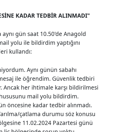
SİNE KADAR TEDBİR ALINMADI"
a aynı gün saat 10.50'de Anagold
ail yolu ile bildirdim yaptığını
eri kullandı:
miyordum. Aynı günün sabahı
saj ile öğrendim. Güvenlik tedbiri
 Ancak her ihtimale karşı bildirilmesi
 hususunu mail yolu bildirdim.
gün öncesine kadar tedbir alınmadı.
. Yarılma/çatlama durumu söz konusu
 bölgesine 11.02.2024 Pazartesi günü
n liç bölgesinde sorun yoktu.