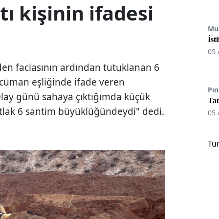
ı kişinin ifadesi
Mu
İst
05 
aden faciasının ardından tutuklanan 6
Tercüman eşliğinde ifade veren
Pın
"Olay günü sahaya çıktığımda küçük
Tan
atlak 6 santim büyüklüğündeydi" dedi.
05 
Tü