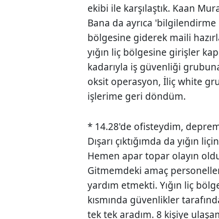
ekibi ile karşılaştık. Kaan Mur
Bana da ayrıca 'bilgilendirme m
bölgesine giderek maili hazırl
yığın liç bölgesine girişler ka
kadarıyla iş güvenliği grubun
oksit operasyon, İliç white g
işlerime geri döndüm.
* 14.28'de ofisteydim, depre
Dışarı çıktığımda da yığın li
Hemen apar topar olayın olduğu
Gitmemdeki amaç personeller
yardım etmekti. Yığın liç böl
kısmında güvenlikler tarafın
tek tek aradım. 8 kişiye ulaş