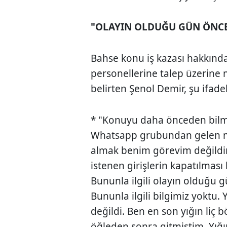
"OLAYIN OLDUĞU GÜN ÖNCE
Bahse konu iş kazası hakkınd
personellerine talep üzerine m
belirten Şenol Demir, şu ifadel
* "Konuyu daha önceden bil
Whatsapp grubundan gelen me
almak benim görevim değildir.
istenen girişlerin kapatılması
Bununla ilgili olayın olduğu 
Bununla ilgili bilgimiz yoktu
değildi. Ben en son yığın liç
öğleden sonra gitmiştim. Yığı