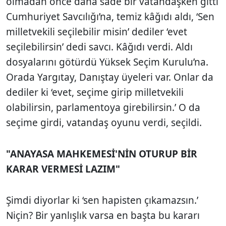
olmadan önce daha sade bir vatandaşken gitti
Cumhuriyet Savcılığı’na, temiz kâğıdı aldı, ‘Sen
milletvekili seçilebilir misin’ dediler ‘evet
seçilebilirsin’ dedi savcı. Kâğıdı verdi. Aldı
dosyalarını götürdü Yüksek Seçim Kurulu’na.
Orada Yargıtay, Danıştay üyeleri var. Onlar da
dediler ki ‘evet, seçime girip milletvekili
olabilirsin, parlamentoya girebilirsin.’ O da
seçime girdi, vatandaş oyunu verdi, seçildi.
"ANAYASA MAHKEMESİ'NİN OTURUP BİR
KARAR VERMESİ LAZIM"
Şimdi diyorlar ki ‘sen hapisten çıkamazsın.’
Niçin? Bir yanlışlık varsa en başta bu kararı