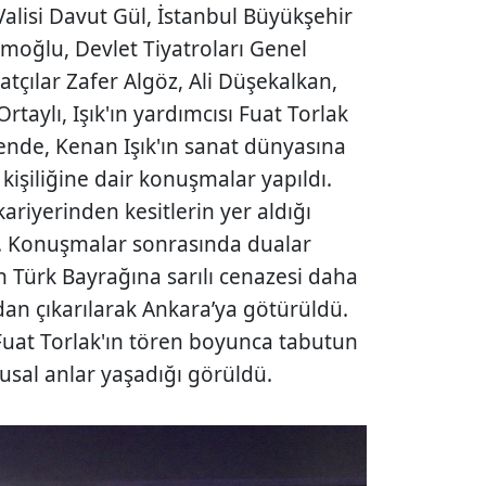
alisi Davut Gül, İstanbul Büyükşehir
moğlu, Devlet Tiyatroları Genel
çılar Zafer Algöz, Ali Düşekalkan,
rtaylı, Işık'ın yardımcısı Fuat Torlak
örende, Kenan Işık'ın sanat dünyasına
e kişiliğine dair konuşmalar yapıldı.
kariyerinden kesitlerin yer aldığı
ı. Konuşmalar sonrasında dualar
'ın Türk Bayrağına sarılı cenazesi daha
dan çıkarılarak Ankara’ya götürüldü.
 Fuat Torlak'ın tören boyunca tabutun
usal anlar yaşadığı görüldü.