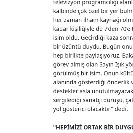
televizyon programcılığı alanl
kalbinde çok özel bir yer bul
her zaman ilham kaynağı olmu
kadar kişiliğiyle de 7’den 70’
isim oldu. Geçirdiği kaza son
bir üzüntü duydu. Bugün onun
hep birlikte paylaşıyoruz. Ba
görev almış olan Sayın Işık y
görülmüş bir isim. Onun kültü
alanında gösterdiği önderlik
destekler asla unutulmayacaktı
sergilediği sanatçı duruşu, çal
yol gösterici olacaktır" dedi.
"HEPİMİZİ ORTAK BİR DUYG