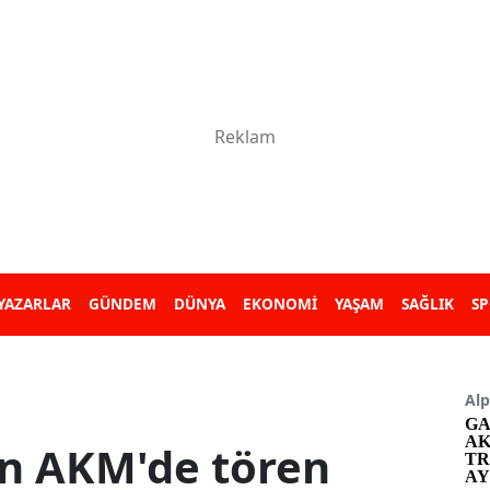
YAZARLAR
GÜNDEM
DÜNYA
EKONOMİ
YAŞAM
SAĞLIK
S
Alp
GA
AK
in AKM'de tören
TR
AY