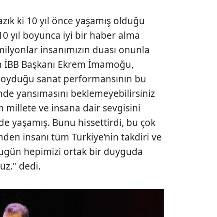
azık ki 10 yıl önce yaşamış olduğu
0 yıl boyunca iyi bir haber alma
ilyonlar insanımızın duası onunla
nan İBB Başkanı Ekrem İmamoğu,
 koyduğu sanat performansının bu
nde yansımasını beklemeyebilirsiniz
millete ve insana dair sevgisini
e de yaşamış. Bunu hissettirdi, bu çok
mden insanı tüm Türkiye’nin takdiri ve
Bugün hepimizi ortak bir duyguda
üz." dedi.