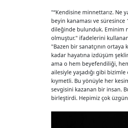
"“Kendisine minnettarız. Ne y
beyin kanaması ve süresince 1
dileğinde bulunduk. Eminim m
olmuştur." ifadelerini kulla
"Bazen bir sanatçının ortaya
kadar hayatına izdüşüm şekli
ama o hem beyefendiliği, hem 
ailesiyle yaşadığı gibi biziml
kıymetli. Bu yönüyle her kesi
sevgisini kazanan bir insan. 
birleştirdi. Hepimiz çok üzgün