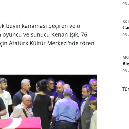
08 
Ko
ek beyin kanaması geçiren ve o
Can
oyuncu ve sunucu Kenan Işık, 76
08 
 için Atatürk Kültür Merkezi'nde tören
Mu
Böy
08 
Tü