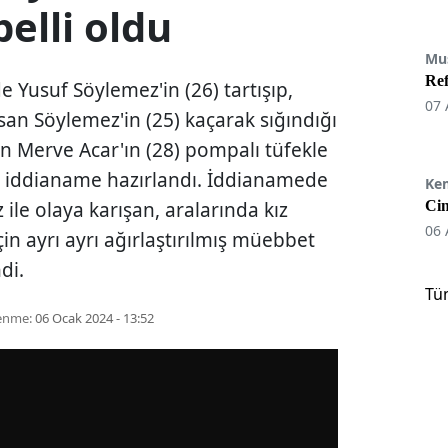
elli oldu
Mu
Re
e Yusuf Söylemez'in (26) tartışıp,
07 
an Söylemez'in (25) kaçarak sığındığı
an Merve Acar'ın (28) pompalı tüfekle
li iddianame hazırlandı. İddianamede
Ke
ile olaya karışan, aralarında kız
Cin
06 
çin ayrı ayrı ağırlaştırılmış müebbet
di.
Tü
enme:
06 Ocak 2024 - 13:52