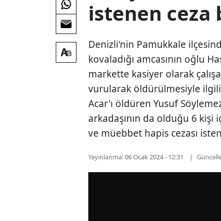
istenen ceza b
Denizli'nin Pamukkale ilçesind
kovaladığı amcasının oğlu Has
markette kasiyer olarak çalış
vurularak öldürülmesiyle ilgi
Acar'ı öldüren Yusuf Söylemez 
arkadaşının da olduğu 6 kişi i
ve müebbet hapis cezası isten
Yayınlanma:
06 Ocak 2024 - 12:31
Güncell