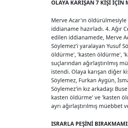
OLAYA KARIŞAN 7 KİŞİ İÇİN
Merve Acar'ın öldürülmesiyle i
iddianame hazırladı. 4. Ağır
edilen iddianamede, Merve Ac
Söylemez'i yaralayan Yusuf S
öldürme', 'kasten öldürme', 
suçlarından ağırlaştırılmış 
istendi. Olaya karışan diğer 
Söylemez, Furkan Aygün, İsma
Söylemez'in kız arkadaşı Buse 
kasten öldürme' ve 'kasten ö
ayrı ağırlaştırılmış müebbet 
ISRARLA PEŞİNİ BIRAKMAM