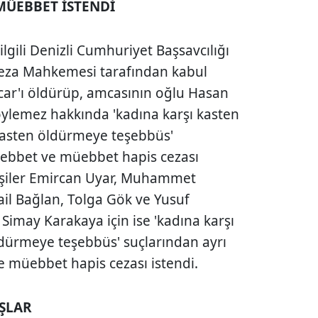
 MÜEBBET İSTENDİ
lgili Denizli Cumhuriyet Başsavcılığı
 Ceza Mahkemesi tarafından kabul
ar'ı öldürüp, amcasının oğlu Hasan
öylemez hakkında 'kadına karşı kasten
'kasten öldürmeye teşebbüs'
müebbet ve müebbet hapis cezası
kişiler Emircan Uyar, Muhammet
il Bağlan, Tolga Gök ve Yusuf
Simay Karakaya için ise 'kadına karşı
ldürmeye teşebbüs' suçlarından ayrı
ve müebbet hapis cezası istendi.
IŞLAR