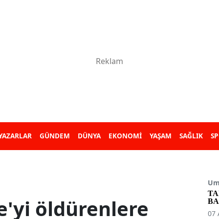
YAZARLAR
GÜNDEM
DÜNYA
EKONOMİ
YAŞAM
SAĞLIK
S
Umu
TA
'yi öldürenlere
BA
07 