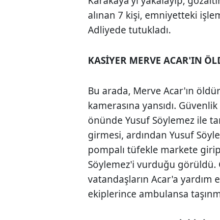
Karakaya'yı yakalayıp, gözaltı
alınan 7 kişi, emniyetteki işle
Adliyede tutukladı.
KASİYER MERVE ACAR'IN Ö
Bu arada, Merve Acar'ın öldü
kamerasına yansıdı. Güvenlik
önünde Yusuf Söylemez ile tar
girmesi, ardından Yusuf Söylem
pompalı tüfekle markete giri
Söylemez'i vurduğu görüldü. 
vatandaşların Acar'a yardım e
ekiplerince ambulansa taşınma