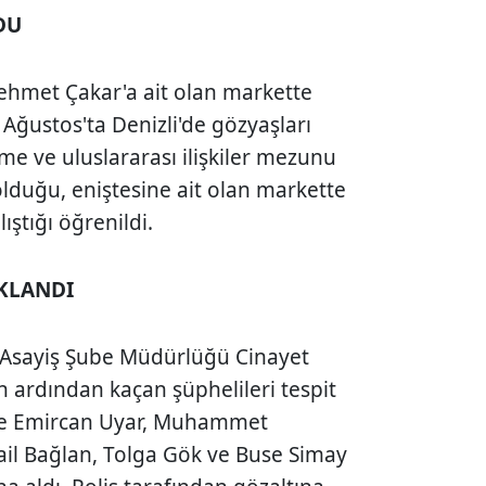
DU
ehmet Çakar'a ait olan markette
1 Ağustos'ta Denizli'de gözyaşları
tme ve uluslararası ilişkiler mezunu
 olduğu, eniştesine ait olan markette
lıştığı öğrenildi.
UKLANDI
 Asayiş Şube Müdürlüğü Cinayet
ın ardından kaçan şüphelileri tespit
 ile Emircan Uyar, Muhammet
il Bağlan, Tolga Gök ve Buse Simay