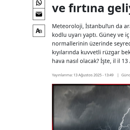
ve fırtına gel
Meteoroloji, İstanbul’un da ar
kodlu uyarı yaptı. Güney ve i
normallerinin üzerinde seyr
kıyılarında kuvvetli rüzgar be
hava nasıl olacak? İşte, il il
Yayınlanma:
13 Ağustos 2025 - 13:49
Günc