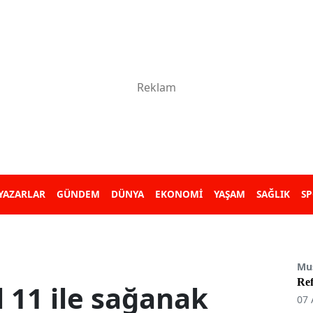
YAZARLAR
GÜNDEM
DÜNYA
EKONOMİ
YAŞAM
SAĞLIK
S
Mu
Re
l 11 ile sağanak
07 