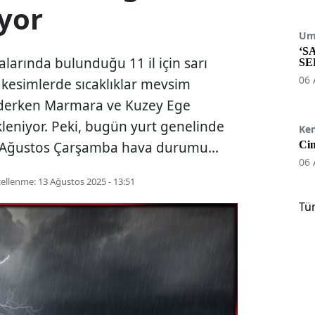
iyor
Umu
‘S
alarında bulunduğu 11 il için sarı
SE
06 
ç kesimlerde sıcaklıklar mevsim
ederken Marmara ve Kuzey Ege
kleniyor. Peki, bugün yurt genelinde
Ke
 13 Ağustos Çarşamba hava durumu...
Cin
06 
ellenme:
13 Ağustos 2025 - 13:51
Tü