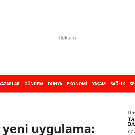
YAZARLAR
GÜNDEM
DÜNYA
EKONOMİ
YAŞAM
SAĞLIK
S
Umu
TA
 yeni uygulama:
BA
07 