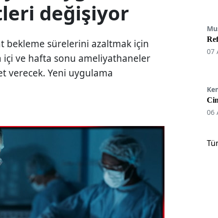
leri değişiyor
Mu
Re
 bekleme sürelerini azaltmak için
07 
ta içi ve hafta sonu ameliyathaneler
met verecek. Yeni uygulama
Ke
Cin
06 
Tü