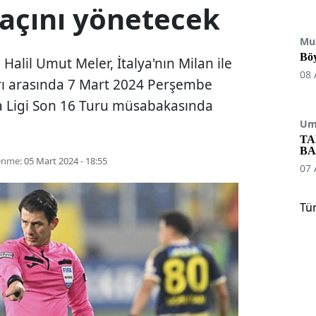
maçını yönetecek
Mu
Böy
Halil Umut Meler, İtalya'nın Milan ile
08 
arı arasında 7 Mart 2024 Perşembe
 Ligi Son 16 Turu müsabakasında
Umu
TA
BA
enme:
05 Mart 2024 - 18:55
07 
Tü