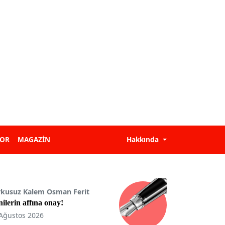
POR
MAGAZİN
Hakkında
rkusuz Kalem Osman Ferit
ilerin affına onay!
Ağustos 2026