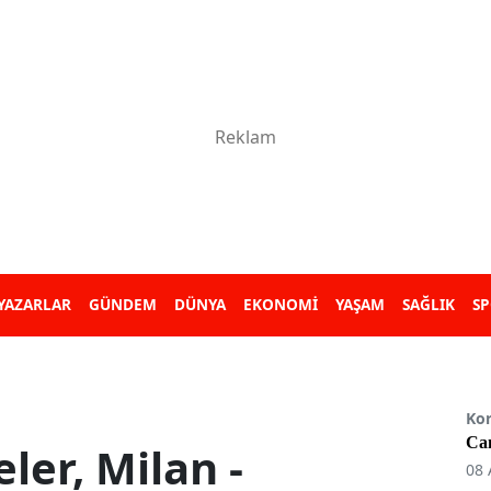
YAZARLAR
GÜNDEM
DÜNYA
EKONOMİ
YAŞAM
SAĞLIK
S
Ko
Can
ler, Milan -
08 