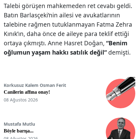
Talebi görüşen mahkeme­den ret cevabı geldi.
Batın Barlasçeki’nin ailesi ve avukatlarının
talebine rağ­men tutuklanmayan Fatma Zehra
Kınık’ın, daha önce de aileye para teklif ettiği
ortaya çıkmıştı. Anne Hasret Doğan,
“Benim
oğlumun yaşam hakkı satılık değil”
demişti.
Korkusuz Kalem Osman Ferit
Canilerin affına onay!
08 Ağustos 2026
Mustafa Mutlu
Böyle barışa...
08 Ağustos 2026