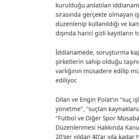
kurulduğu anlatılan iddianamed
sırasında gerçekte olmayan iş 
düzenlenip kullanıldığı ve ka
dışında harici gizli kayıtların 
İddianamede, soruşturma kaps
şirketlerin sahip olduğu taşı
varlığının müsadere edilip mü
ediliyor.
Dilan ve Engin Polat'ın "suç 
yönetme", "suçtan kaynaklana
"Futbol ve Diğer Spor Müsaba
Düzenlenmesi Hakkında Kanun
20'şer yıldan 40'ar yıla kadar 