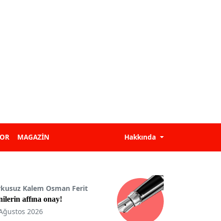
POR
MAGAZİN
Hakkında
rkusuz Kalem Osman Ferit
ilerin affına onay!
Ağustos 2026