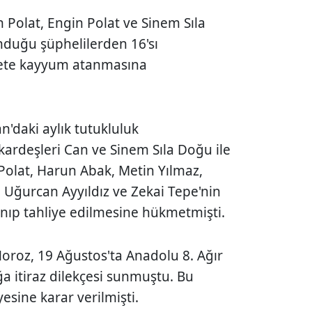
Polat, Engin Polat ve Sinem Sıla
duğu şüphelilerden 16'sı
rkete kayyum atanmasına
n'daki aylık tutukluluk
kardeşleri Can ve Sinem Sıla Doğu ile
 Polat, Harun Abak, Metin Yılmaz,
 Uğurcan Ayyıldız ve Zekai Tepe'nin
anıp tahliye edilmesine hükmetmişti.
Horoz, 19 Ağustos'ta Anadolu 8. Ağır
 itiraz dilekçesi sunmuştu. Bu
esine karar verilmişti.