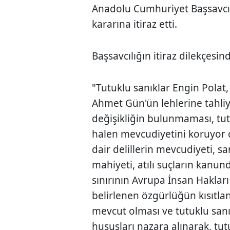
Anadolu Cumhuriyet Başsavcılı
kararına itiraz etti.
Başsavcılığın itiraz dilekçesind
"Tutuklu sanıklar Engin Polat,
Ahmet Gün'ün lehlerine tahliy
değişikliğin bulunmaması, tu
halen mevcudiyetini koruyor ol
dair delillerin mevcudiyeti, san
mahiyeti, atılı suçların kanu
sınırının Avrupa İnsan Haklar
belirlenen özgürlüğün kısıtlan
mevcut olması ve tutuklu san
hususları nazara alınarak, tut