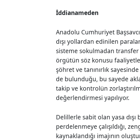
İddianameden
Anadolu Cumhuriyet Başsavcıl
dışı yollardan edinilen paral
sisteme sokulmadan transfer 
örgütün söz konusu faaliyetler
şöhret ve tanınırlık sayesinde 
de bulunduğu, bu sayede akla
takip ve kontrolün zorlaştırıl
değerlendirmesi yapılıyor.
Delillerle sabit olan yasa dış
perdelenmeye çalışıldığı, zen
kaynaklandığı imajının oluştur