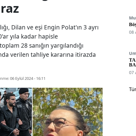
iraz
Mu
Böy
ı, Dilan ve eşi Engin Polat'ın 3 ayrı
08 
'ar yıla kadar hapisle
 toplam 28 sanığın yargılandığı
Umu
da verilen tahliye kararına itirazda
TA
BA
07 
enme:
06 Eylül 2024 - 16:11
Tü