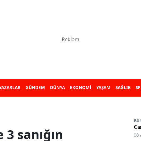
YAZARLAR
GÜNDEM
DÜNYA
EKONOMİ
YAŞAM
SAĞLIK
S
Ko
Can
e 3 sanığın
08 