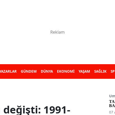
YAZARLAR
GÜNDEM
DÜNYA
EKONOMİ
YAŞAM
SAĞLIK
S
Umu
TA
 değişti: 1991-
BA
07 