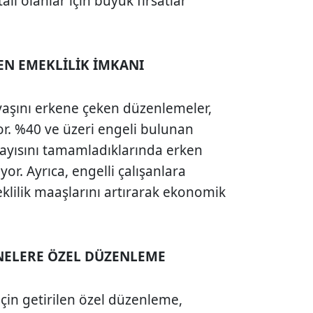
talı olanlar için büyük fırsatlar
KEN EMEKLİLİK İMKANI
k yaşını erkene çeken düzenlemeler,
or. %40 ve üzeri engeli bulunan
 sayısını tamamladıklarında erken
yor. Ayrıca, engelli çalışanlara
eklilik maaşlarını artırarak ekonomik
NELERE ÖZEL DÜZENLEME
için getirilen özel düzenleme,