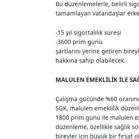
Bu düzenlemelerle, belirli sig
tamamlayan vatandaşlar erken 
-15 yıl sigortalılık süresi
-3600 prim günü
şartlarını yerine getiren birey
hakkına sahip olabilecek.
MALULEN EMEKLİLİK İLE S
Çalışma gücünde %60 oranınd
SGK, malulen emeklilik düzenl
1800 prim günü ile malulen e
düzenleme, özellikle sağlık s
bireyler için büyük bir fırsat 