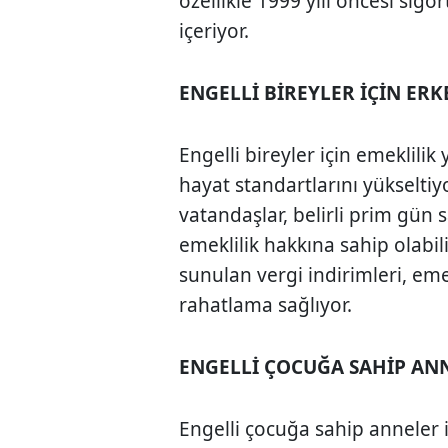
özellikle 1999 yılı öncesi sigor
içeriyor.
ENGELLİ BİREYLER İÇİN ER
Engelli bireyler için emeklili
hayat standartlarını yükseltiy
vatandaşlar, belirli prim gün
emeklilik hakkına sahip olabili
sunulan vergi indirimleri, em
rahatlama sağlıyor.
ENGELLİ ÇOCUĞA SAHİP AN
Engelli çocuğa sahip anneler 