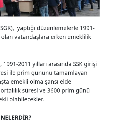
SGK), yaptığı düzenlemelerle 1991-
şi olan vatandaşlara erken emeklilik
991-2011 yılları arasında SSK girişi
 süresi ile prim gününü tamamlayan
aşta emekli olma şansı elde
igortalılık süresi ve 3600 prim günü
li olabilecekler.
 NELERDİR?