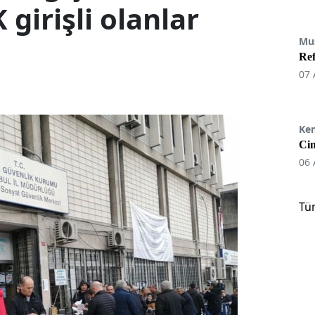
 girişli olanlar
Mu
Re
07 
Ke
Cin
06 
Tü