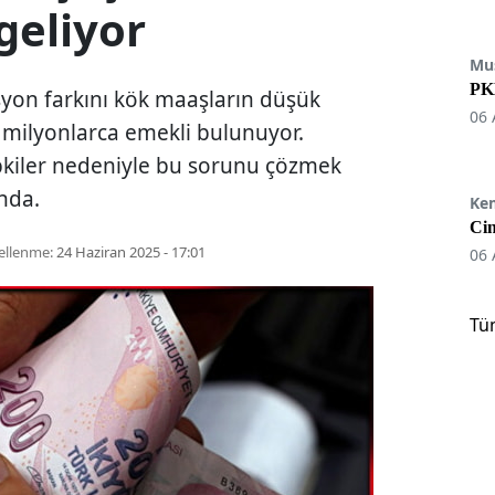
geliyor
Mu
PKK
yon farkını kök maaşların düşük
06 
milyonlarca emekli bulunuyor.
epkiler nedeniyle bu sorunu çözmek
ında.
Ke
Cin
ellenme:
24 Haziran 2025 - 17:01
06 
Tü