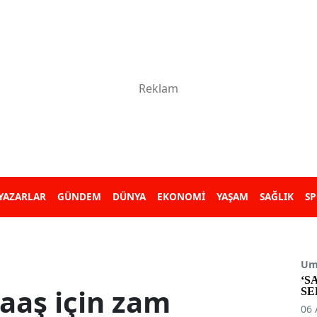
YAZARLAR
GÜNDEM
DÜNYA
EKONOMİ
YAŞAM
SAĞLIK
S
Umu
‘S
aaş için zam
SE
06 